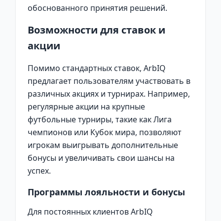
обоснованного принятия решений.
Возможности для ставок и
акции
Помимо стандартных ставок, ArbIQ
предлагает пользователям участвовать в
различных акциях и турнирах. Например,
регулярные акции на крупные
футбольные турниры, такие как Лига
чемпионов или Кубок мира, позволяют
игрокам выигрывать дополнительные
бонусы и увеличивать свои шансы на
успех.
Программы лояльности и бонусы
Для постоянных клиентов ArbIQ