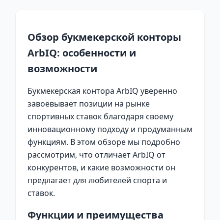
Обзор букмекерской конторы
ArbIQ: особенности и
возможности
Букмекерская контора ArbIQ уверенно
завоёвывает позиции на рынке
спортивных ставок благодаря своему
инновационному подходу и продуманным
функциям. В этом обзоре мы подробно
рассмотрим, что отличает ArbIQ от
конкурентов, и какие возможности он
предлагает для любителей спорта и
ставок.
Функции и преимущества