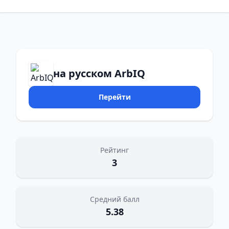
на русском ArbIQ
Перейти
Рейтинг
3
Средний балл
5.38