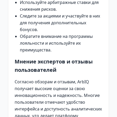
Используйте арбитражные ставки для
снижения рисков.
Следите за акциями и участвуйте в них
для получения дополнительных
бонусов.
Обратите внимание на программы
лояльности и используйте их
преимущества.
Мнение экспертов и отзывы
пользователей
Согласно обзорам и отзывам, ArbIQ
получает высокие оценки за свою
инновационность и надежность. Многие
пользователи отмечают удобство
интерфейса и доступность аналитических
данных, что делает платформу