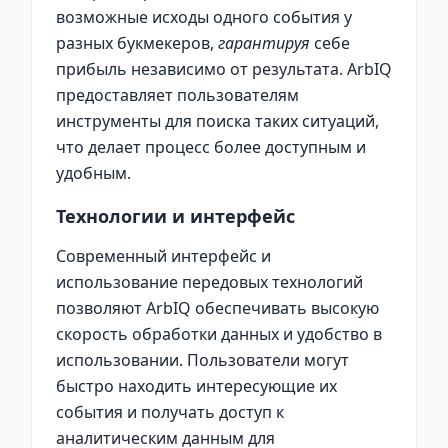
возможные исходы одного события у
разных букмекеров,
гарантируя
себе
прибыль независимо от результата. ArbIQ
предоставляет пользователям
инструменты для поиска таких ситуаций,
что делает процесс более доступным и
удобным.
Технологии и интерфейс
Современный интерфейс и
использование передовых технологий
позволяют ArbIQ обеспечивать высокую
скорость обработки данных и удобство в
использовании. Пользователи могут
быстро находить интересующие их
события и получать доступ к
аналитическим данным для