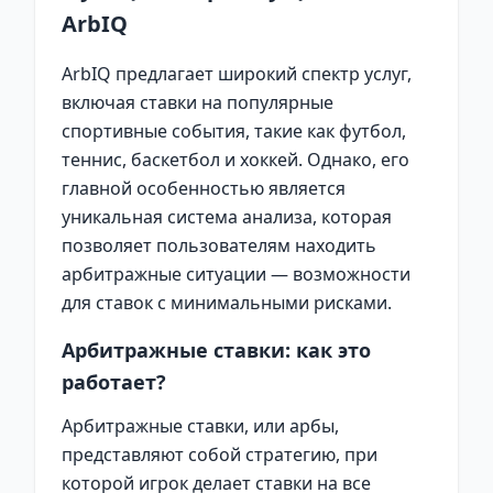
ArbIQ
ArbIQ предлагает широкий спектр услуг,
включая ставки на популярные
спортивные события, такие как футбол,
теннис, баскетбол и хоккей. Однако, его
главной особенностью является
уникальная система анализа, которая
позволяет пользователям находить
арбитражные ситуации — возможности
для ставок с минимальными рисками.
Арбитражные ставки: как это
работает?
Арбитражные ставки, или арбы,
представляют собой стратегию, при
которой игрок делает ставки на все