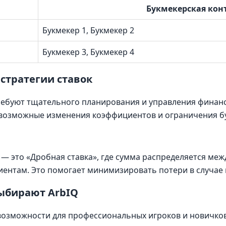
Букмекерская кон
Букмекер 1, Букмекер 2
Букмекер 3, Букмекер 4
стратегии ставок
ребуют тщательного планирования и управления финанс
 возможные изменения коэффициентов и ограничения б
 — это «Дробная ставка», где сумма распределяется ме
ентам. Это помогает минимизировать потери в случае 
ыбирают ArbIQ
возможности для профессиональных игроков и новичко