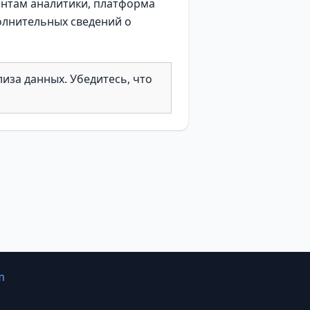
ентам аналитики, платформа
олнительных сведений о
иза данных. Убедитесь, что
m