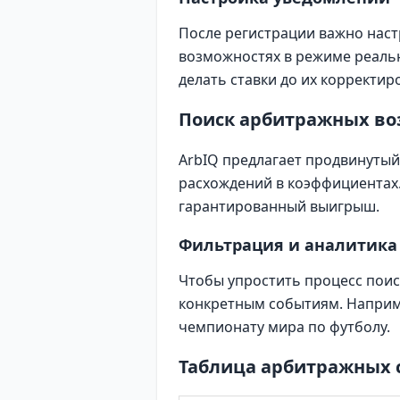
После регистрации важно наст
возможностях в режиме реальн
делать ставки до их корректир
Поиск арбитражных в
ArbIQ предлагает продвинутый
расхождений в коэффициентах.
гарантированный выигрыш.
Фильтрация и аналитика
Чтобы упростить процесс поис
конкретным событиям. Наприме
чемпионату мира по футболу.
Таблица арбитражных 