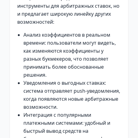
инструменты для арбитражных ставок, но
и предлагает широкую линейку других
возможностей:
Анализ коэффициентов в реальном
времени: пользователи могут видеть,
как изменяются коэффициенты у
разных букмекеров, что позволяет
принимать более обоснованные
решения.
Уведомления о выгодных ставках:
система отправляет push-уведомления,
когда появляются новые арбитражные
возможности.
Интеграция с популярными
платежными системами: удобный и
быстрый вывод средств на