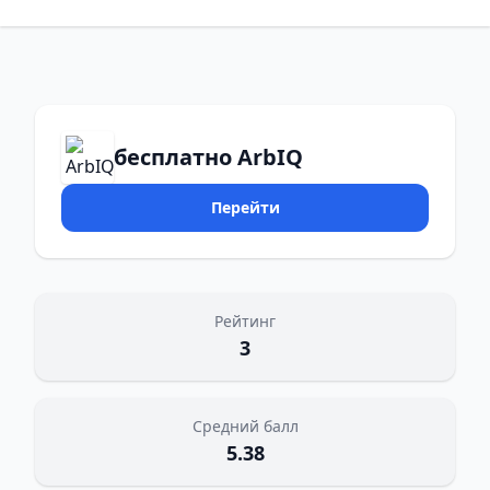
бесплатно ArbIQ
Перейти
Рейтинг
3
Средний балл
5.38