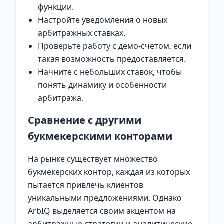
функции.
Настройте уведомления о новых
арбитражных ставках.
Проверьте работу с демо-счетом, если
такая возможность предоставляется.
Начните с небольших ставок, чтобы
понять динамику и особенности
арбитража.
Сравнение с другими
букмекерскими конторами
На рынке существует множество
букмекерских контор, каждая из которых
пытается привлечь клиентов
уникальными предложениями. Однако
ArbIQ выделяется своим акцентом на