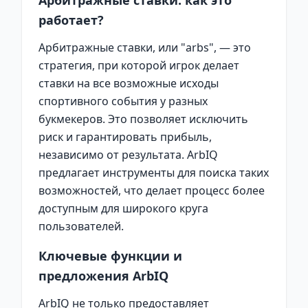
Арбитражные ставки: как это
работает?
Арбитражные ставки, или "arbs", — это
стратегия, при которой игрок делает
ставки на все возможные исходы
спортивного события у разных
букмекеров. Это позволяет исключить
риск и гарантировать прибыль,
независимо от результата. ArbIQ
предлагает инструменты для поиска таких
возможностей, что делает процесс более
доступным для широкого круга
пользователей.
Ключевые функции и
предложения ArbIQ
ArbIQ не только предоставляет