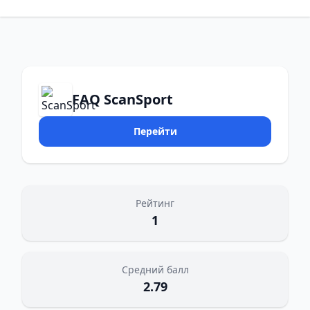
FAQ ScanSport
Перейти
Рейтинг
1
Средний балл
2.79