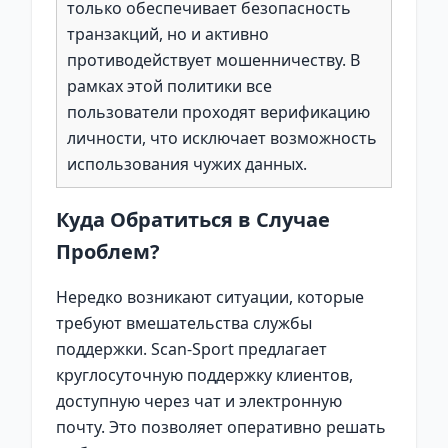
только обеспечивает безопасность
транзакций, но и активно
противодействует мошенничеству. В
рамках этой политики все
пользователи проходят верификацию
личности, что исключает возможность
использования чужих данных.
Куда Обратиться в Случае
Проблем?
Нередко возникают ситуации, которые
требуют вмешательства службы
поддержки. Scan-Sport предлагает
круглосуточную поддержку клиентов,
доступную через чат и электронную
почту. Это позволяет оперативно решать