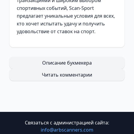
транзакциями и широким выбором
спортивных событий, Scan-Sport
предлагает уникальные условия для всех,
кто хочет испытать удачу и получить
удовольствие от ставок на спорт.
Описание букмекера
Читать комментарии
Связаться с администрацией сайта:
info@arbscanners.com