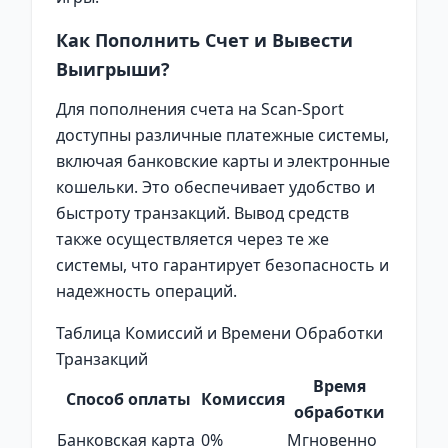
Как Пополнить Счет и Вывести
Выигрыши?
Для пополнения счета на Scan-Sport
доступны различные платежные системы,
включая банковские карты и электронные
кошельки. Это обеспечивает удобство и
быстроту транзакций. Вывод средств
также осуществляется через те же
системы, что гарантирует безопасность и
надежность операций.
Таблица Комиссий и Времени Обработки
Транзакций
Время
Способ оплаты
Комиссия
обработки
Банковская карта
0%
Мгновенно