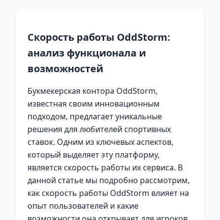
Скорость работы OddStorm:
анализ функционала и
возможностей
Букмекерская контора OddStorm,
известная своим инновационным
подходом, предлагает уникальные
решения для любителей спортивных
ставок. Одним из ключевых аспектов,
который выделяет эту платформу,
является скорость работы их сервиса. В
данной статье мы подробно рассмотрим,
как скорость работы OddStorm влияет на
опыт пользователей и какие
возможности она открывает для игроков.