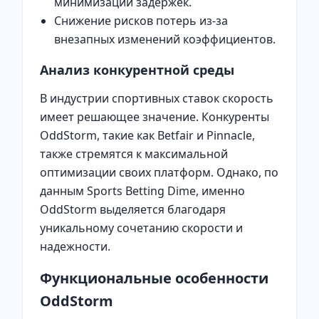
минимизации задержек.
Снижение рисков потерь из-за
внезапных изменений коэффициентов.
Анализ конкурентной среды
В индустрии спортивных ставок скорость
имеет решающее значение. Конкуренты
OddStorm, такие как Betfair и Pinnacle,
также стремятся к максимальной
оптимизации своих платформ. Однако, по
данным
Sports Betting Dime
, именно
OddStorm выделяется благодаря
уникальному сочетанию скорости и
надежности.
Функциональные особенности
OddStorm