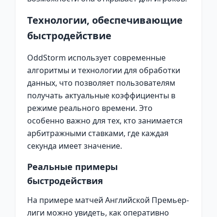
Технологии, обеспечивающие
быстродействие
OddStorm использует современные
алгоритмы и технологии для обработки
данных, что позволяет пользователям
получать актуальные коэффициенты в
режиме реального времени. Это
особенно важно для тех, кто занимается
арбитражными ставками, где каждая
секунда имеет значение.
Реальные примеры
быстродействия
На примере матчей Английской Премьер-
лиги можно увидеть, как оперативно