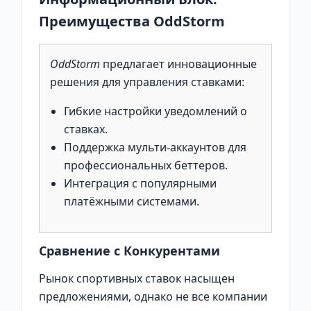
Преимущества OddStorm
OddStorm
предлагает инновационные
решения для управления ставками:
Гибкие настройки уведомлений о
ставках.
Поддержка мульти-аккаунтов для
профессиональных беттеров.
Интеграция с популярными
платёжными системами.
Сравнение с Конкурентами
Рынок спортивных ставок насыщен
предложениями, однако не все компании