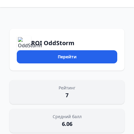
ROI OddStorm
Перейти
Рейтинг
7
Средний балл
6.06