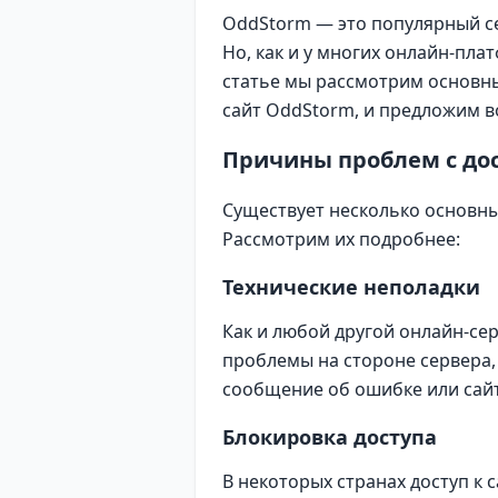
OddStorm — это популярный се
Но, как и у многих онлайн-пла
статье мы рассмотрим основны
сайт OddStorm, и предложим 
Причины проблем с до
Существует несколько основны
Рассмотрим их подробнее:
Технические неполадки
Как и любой другой онлайн-сер
проблемы на стороне сервера, 
сообщение об ошибке или сайт
Блокировка доступа
В некоторых странах доступ к