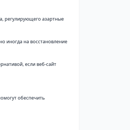
ва, регулирующего азартные
но иногда на восстановление
рнативой, если веб-сайт
 помогут обеспечить