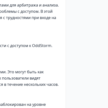
тами для арбитража и анализа.
роблемы с доступом. В этой
 с трудностями при входе на
ти с доступом к OddStorm.
ми. Это могут быть как
х пользователи видят
 в течение нескольких часов.
 заблокирован на уровне