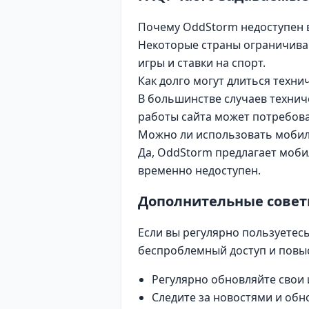
Почему OddStorm недоступен в
Некоторые страны ограничиваю
игры и ставки на спорт.
Как долго могут длиться техн
В большинстве случаев технич
работы сайта может потребов
Можно ли использовать моби
Да, OddStorm предлагает моби
временно недоступен.
Дополнительные совет
Если вы регулярно пользуетесь
беспроблемный доступ и повы
Регулярно обновляйте свои
Следите за новостями и об