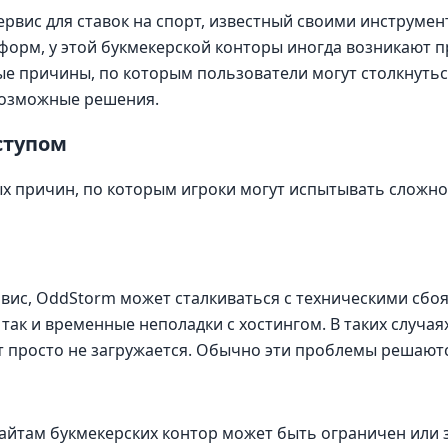
рвис для ставок на спорт, известный своими инструмен
тформ, у этой букмекерской конторы иногда возникают п
е причины, по которым пользователи могут столкнуться
возможные решения.
ступом
х причин, по которым игроки могут испытывать сложнос
вис, OddStorm может сталкиваться с техническими сбоя
так и временные неполадки с хостингом. В таких случая
 просто не загружается. Обычно эти проблемы решаются
 сайтам букмекерских контор может быть ограничен или