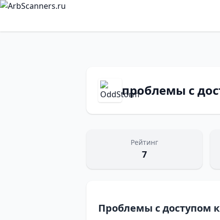
проблемы с до
Рейтинг
7
Проблемы с доступом к