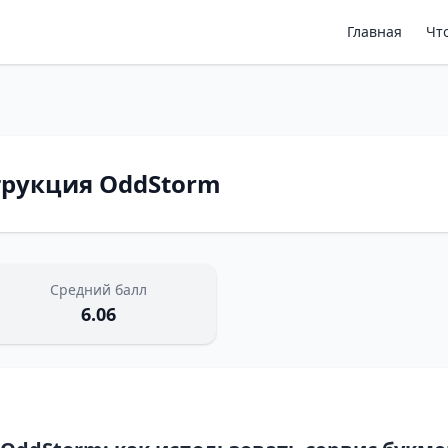
Главная
Чт
трукция OddStorm
Средний балл
6.06