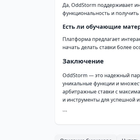
Да, OddStorm поддерживает и
функциональность и получить
Есть ли обучающие мате
Платформа предлагает интерак
начать делать ставки более ос
Заключение
OddStorm — это надежный партн
уникальные функции и множес
арбитражные ставки с максим
и инструменты для успешной и
```