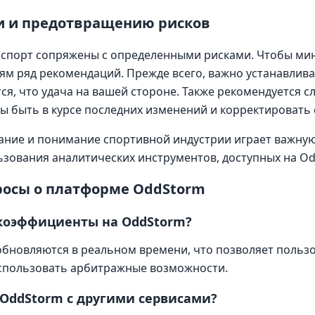
ти и предотвращению рисков
на спорт сопряжены с определенными рисками. Чтобы м
ям ряд рекомендаций. Прежде всего, важно устанавлива
ся, что удача на вашей стороне. Также рекомендуется с
 быть в курсе последних изменений и корректировать с
нание и понимание спортивной индустрии играет важную 
зования аналитических инструментов, доступных на O
росы о платформе OddStorm
 коэффициенты на OddStorm?
бновляются в реальном времени, что позволяет польз
использовать арбитражные возможности.
 OddStorm с другими сервисами?