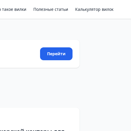
о такое вилки
Полезные статьи
Калькулятор вилок
Перейти