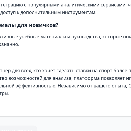
нтеграцию с популярными аналитическими сервисами, ч
 доступ к дополнительным инструментам.
риалы для новичков?
тивные учебные материалы и руководства, которые пом
ознанно.
ер для всех, кто хочет сделать ставки на спорт более
тво возможностей для анализа, платформа позволяет и
альной эффективностью. Независимо от вашего опыта, 
гры.