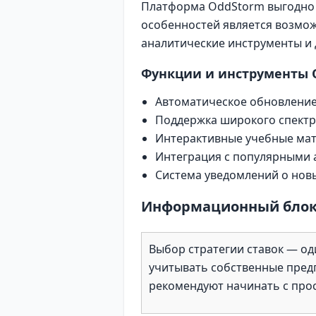
Платформа OddStorm выгодно о
особенностей является возмож
аналитические инструменты и 
Функции и инструменты 
Автоматическое обновлени
Поддержка широкого спектр
Интерактивные учебные мат
Интеграция с популярными 
Система уведомлений о нов
Информационный блок:
Выбор стратегии ставок — од
учитывать собственные пред
рекомендуют начинать с прос