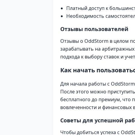
Платный доступ к большинс
Необходимость самостоятел
Отзывы пользователей
Отзывы о OddStorm в целом п
зарабатывать на арбитражных 
подхода к выбору ставок и уче
Как начать пользовать
Для начала работы с OddStorm
После этого можно приступить
бесплатного до премиум, что 
вовлеченности и финансовых 
Советы для успешной ра
Чтобы добиться успеха с OddS