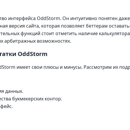
во интерфейса OddStorm. Он интуитивно понятен даже
я версия сайта, которая позволяет беттерам оставатьс
тельных функций стоит отметить наличие калькулятора
ых арбитражных возможностях.
татки OddStorm
ddStorm имеет свои плюсы и минусы. Рассмотрим их под
ия данных.
ства букмекерских контор.
фейс.