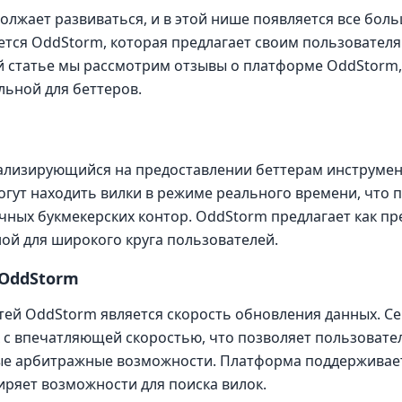
олжает развиваться, и в этой нише появляется все бол
яется OddStorm, которая предлагает своим пользовате
ой статье мы рассмотрим отзывы о платформе OddStorm,
льной для беттеров.
ализирующийся на предоставлении беттерам инструмен
гут находить вилки в режиме реального времени, что 
ных букмекерских контор. OddStorm предлагает как пр
ной для широкого круга пользователей.
OddStorm
ей OddStorm является скорость обновления данных. С
с впечатляющей скоростью, что позволяет пользовате
ые арбитражные возможности. Платформа поддерживает
иряет возможности для поиска вилок.