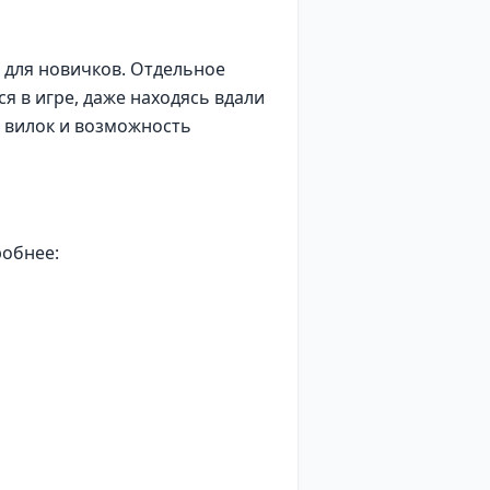
 для новичков. Отдельное
я в игре, даже находясь вдали
 вилок и возможность
робнее: