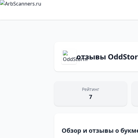
отзывы OddSto
Рейтинг
7
Обзор и отзывы о бук