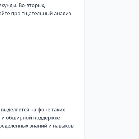
екунды. Во-вторых,
вайте про тщательный анализ
 выделяется на фоне таких
ых и обширной поддержке
пределенных знаний и навыков