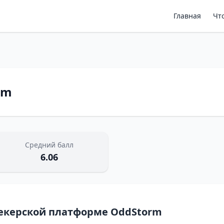
Главная
Чт
rm
Средний балл
6.06
мекерской платформе OddStorm