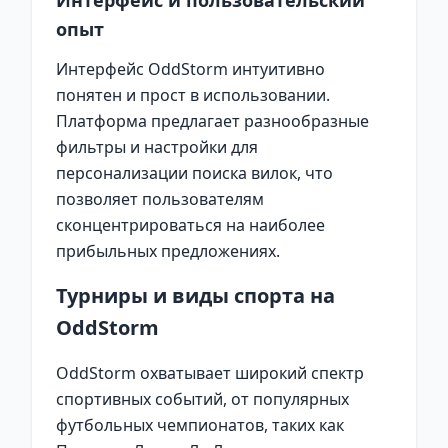
Интерфейс и пользовательский
опыт
Интерфейс OddStorm интуитивно
понятен и прост в использовании.
Платформа предлагает разнообразные
фильтры и настройки для
персонализации поиска вилок, что
позволяет пользователям
сконцентрироваться на наиболее
прибыльных предложениях.
Турниры и виды спорта на
OddStorm
OddStorm охватывает широкий спектр
спортивных событий, от популярных
футбольных чемпионатов, таких как