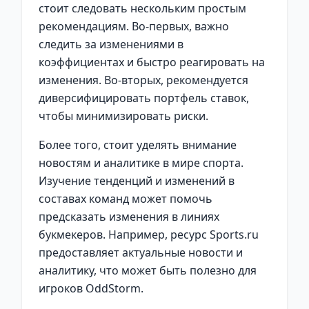
стоит следовать нескольким простым
рекомендациям. Во-первых, важно
следить за изменениями в
коэффициентах и быстро реагировать на
изменения. Во-вторых, рекомендуется
диверсифицировать портфель ставок,
чтобы минимизировать риски.
Более того, стоит уделять внимание
новостям и аналитике в мире спорта.
Изучение тенденций и изменений в
составах команд может помочь
предсказать изменения в линиях
букмекеров. Например, ресурс
Sports.ru
предоставляет актуальные новости и
аналитику, что может быть полезно для
игроков OddStorm.