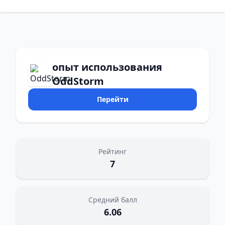
опыт использования
OddStorm
Перейти
Рейтинг
7
Средний балл
6.06