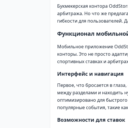
Букмекерская контора OddStor
арбитража. Но что же предлага
гибкости для пользователей. 
Функционал мобильной
Мобильное приложение OddSto
конторы. Это не просто адапти
спортивных ставках и арбитра
Интерфейс и навигация
Первое, что бросается в глаза,
между разделами и находить н
оптимизировано для быстрого
популярные события, такие ка
Возможности для ставок