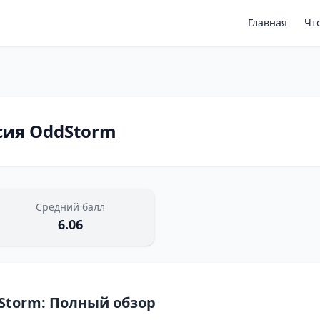
Главная
Чт
сия OddStorm
Средний балл
6.06
Storm: Полный обзор