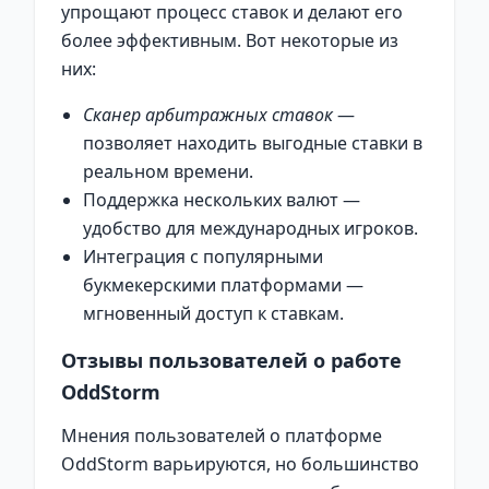
упрощают процесс ставок и делают его
более эффективным. Вот некоторые из
них:
Сканер арбитражных ставок
—
позволяет находить выгодные ставки в
реальном времени.
Поддержка нескольких валют —
удобство для международных игроков.
Интеграция с популярными
букмекерскими платформами —
мгновенный доступ к ставкам.
Отзывы пользователей о работе
OddStorm
Мнения пользователей о платформе
OddStorm варьируются, но большинство