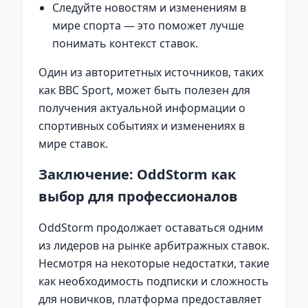
Следуйте новостям и изменениям в
мире спорта — это поможет лучше
понимать контекст ставок.
Один из авторитетных источников, таких
как
BBC Sport
, может быть полезен для
получения актуальной информации о
спортивных событиях и изменениях в
мире ставок.
Заключение: OddStorm как
выбор для профессионалов
OddStorm продолжает оставаться одним
из лидеров на рынке арбитражных ставок.
Несмотря на некоторые недостатки, такие
как необходимость подписки и сложность
для новичков, платформа предоставляет