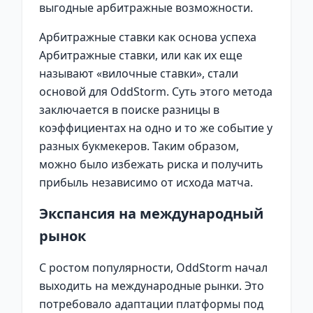
выгодные арбитражные возможности.
Арбитражные ставки как основа успеха
Арбитражные ставки, или как их еще
называют «вилочные ставки», стали
основой для OddStorm. Суть этого метода
заключается в поиске разницы в
коэффициентах на одно и то же событие у
разных букмекеров. Таким образом,
можно было избежать риска и получить
прибыль независимо от исхода матча.
Экспансия на международный
рынок
С ростом популярности, OddStorm начал
выходить на международные рынки. Это
потребовало адаптации платформы под