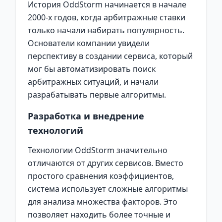
История OddStorm начинается в начале
2000-х годов, когда арбитражные ставки
только начали набирать популярность.
Основатели компании увидели
перспективу в создании сервиса, который
мог бы автоматизировать поиск
арбитражных ситуаций, и начали
разрабатывать первые алгоритмы.
Разработка и внедрение
технологий
Технологии OddStorm значительно
отличаются от других сервисов. Вместо
простого сравнения коэффициентов,
система использует сложные алгоритмы
для анализа множества факторов. Это
позволяет находить более точные и