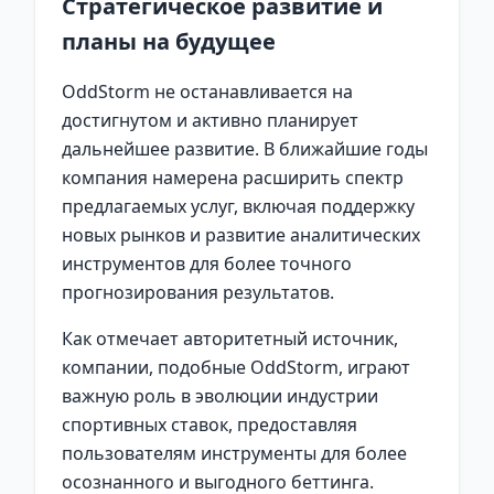
Стратегическое развитие и
планы на будущее
OddStorm не останавливается на
достигнутом и активно планирует
дальнейшее развитие. В ближайшие годы
компания намерена расширить спектр
предлагаемых услуг, включая поддержку
новых рынков и развитие аналитических
инструментов для более точного
прогнозирования результатов.
Как отмечает
авторитетный источник
,
компании, подобные OddStorm, играют
важную роль в эволюции индустрии
спортивных ставок, предоставляя
пользователям инструменты для более
осознанного и выгодного беттинга.