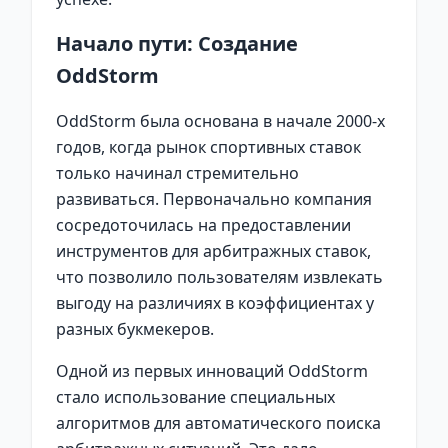
Начало пути: Создание
OddStorm
OddStorm была основана в начале 2000-х
годов, когда рынок спортивных ставок
только начинал стремительно
развиваться. Первоначально компания
сосредоточилась на предоставлении
инструментов для арбитражных ставок,
что позволило пользователям извлекать
выгоду на различиях в коэффициентах у
разных букмекеров.
Одной из первых инноваций OddStorm
стало использование специальных
алгоритмов для автоматического поиска