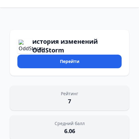
история изменений
OddStorm
Перейти
Рейтинг
7
Средний балл
6.06