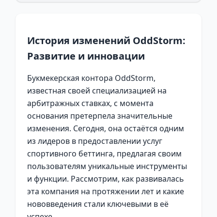
История изменений OddStorm:
Развитие и инновации
Букмекерская контора OddStorm,
известная своей специализацией на
арбитражных ставках, с момента
основания претерпела значительные
изменения. Сегодня, она остаётся одним
из лидеров в предоставлении услуг
спортивного беттинга, предлагая своим
пользователям уникальные инструменты
и функции. Рассмотрим, как развивалась
эта компания на протяжении лет и какие
нововведения стали ключевыми в её
успехе.