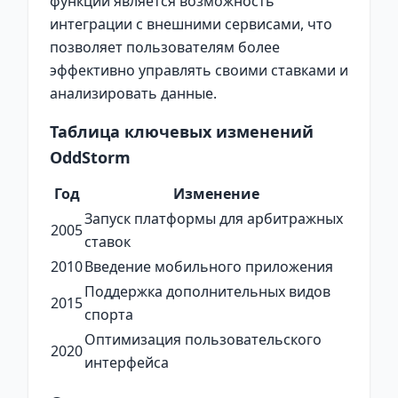
функций является возможность
интеграции с внешними сервисами, что
позволяет пользователям более
эффективно управлять своими ставками и
анализировать данные.
Таблица ключевых изменений
OddStorm
Год
Изменение
Запуск платформы для арбитражных
2005
ставок
2010
Введение мобильного приложения
Поддержка дополнительных видов
2015
спорта
Оптимизация пользовательского
2020
интерфейса