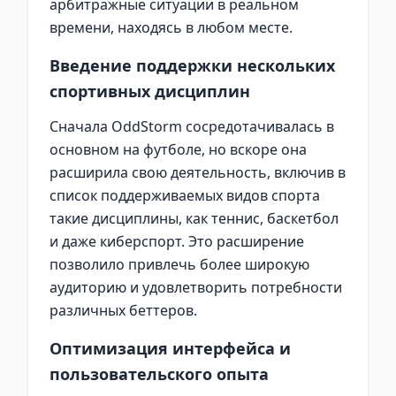
арбитражные ситуации в реальном
времени, находясь в любом месте.
Введение поддержки нескольких
спортивных дисциплин
Сначала OddStorm сосредотачивалась в
основном на футболе, но вскоре она
расширила свою деятельность, включив в
список поддерживаемых видов спорта
такие дисциплины, как теннис, баскетбол
и даже киберспорт. Это расширение
позволило привлечь более широкую
аудиторию и удовлетворить потребности
различных беттеров.
Оптимизация интерфейса и
пользовательского опыта