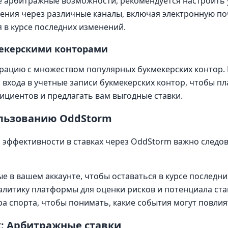
е арбитражные возможности, рекомендуется настроить
ения через различные каналы, включая электронную по
 в курсе последних изменений.
мекерскими конторами
ацию с множеством популярных букмекерских контор. 
 входа в учетные записи букмекерских контор, чтобы п
циентов и предлагать вам выгодные ставки.
льзованию OddStorm
эффективности в ставках через OddStorm важно следо
е в вашем аккаунте, чтобы оставаться в курсе последн
литику платформы для оценки рисков и потенциала ста
ра спорта, чтобы понимать, какие события могут повли
: Арбитражные ставки