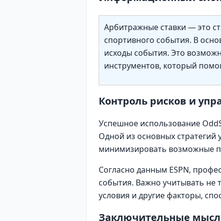
Арбитражные ставки — это ст
спортивного события. В осно
исходы события. Это возможн
инструментов, который помог
Контроль рисков и уп
Успешное использование OddSt
Одной из основных стратегий 
минимизировать возможные п
Согласно данным ESPN, профес
события. Важно учитывать не 
условия и другие факторы, спо
Заключительные мысл