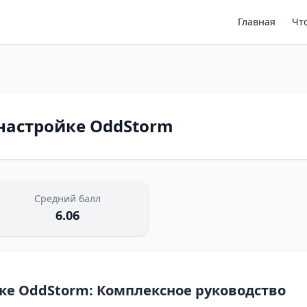
Главная
Чт
настройке OddStorm
Средний балл
6.06
ке OddStorm: Комплексное руководство