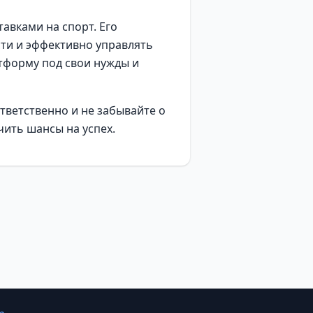
авками на спорт. Его
ти и эффективно управлять
тформу под свои нужды и
тветственно и не забывайте о
ить шансы на успех.