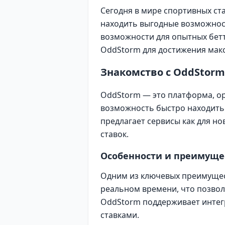
Сегодня в мире спортивных ст
находить выгодные возможност
возможности для опытных бетт
OddStorm для достижения макс
Знакомство с OddStorm
OddStorm — это платформа, ор
возможность быстро находить
предлагает сервисы как для н
ставок.
Особенности и преимуще
Одним из ключевых преимущест
реальном времени, что позвол
OddStorm поддерживает интег
ставками.