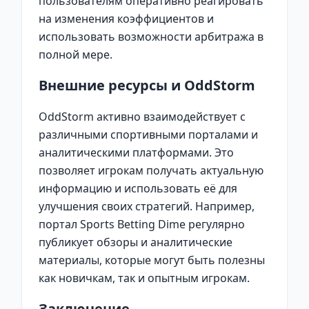
пользователям оперативно реагировать
на изменения коэффициентов и
использовать возможности арбитража в
полной мере.
Внешние ресурсы и OddStorm
OddStorm активно взаимодействует с
различными спортивными порталами и
аналитическими платформами. Это
позволяет игрокам получать актуальную
информацию и использовать её для
улучшения своих стратегий. Например,
портал
Sports Betting Dime
регулярно
публикует обзоры и аналитические
материалы, которые могут быть полезны
как новичкам, так и опытным игрокам.
Заключение