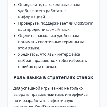
Определите, на каком языке вам
удобнее всего работать с
информацией.
Проверьте, поддерживает ли OddStorm
ваш предпочитаемый язык.
Оцените, насколько удобно вам
понимать спортивные термины на
этом языке.
Убедитесь, что язык интерфейса
выбран правильно, чтобы избежать
ошибок при ставках.
Роль языка в стратегиях ставок
Для успешной игры важно не только
выбрать правильный язык интерфейса,
но и разработать эффективную
стратегию. OddStorm предлагает