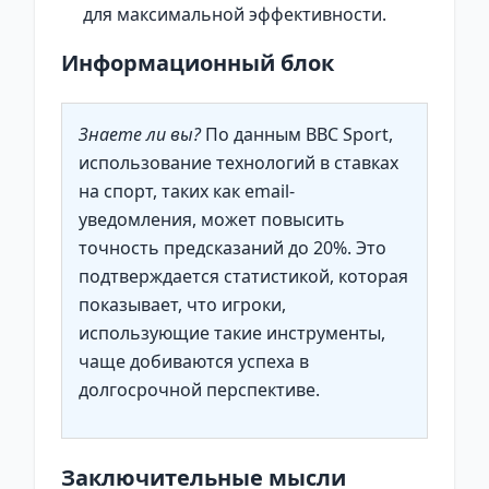
для максимальной эффективности.
Информационный блок
Знаете ли вы?
По данным
BBC Sport
,
использование технологий в ставках
на спорт, таких как email-
уведомления, может повысить
точность предсказаний до 20%. Это
подтверждается статистикой, которая
показывает, что игроки,
использующие такие инструменты,
чаще добиваются успеха в
долгосрочной перспективе.
Заключительные мысли