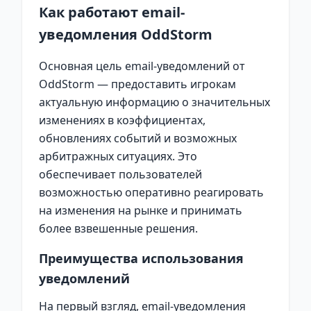
Как работают email-
уведомления OddStorm
Основная цель email-уведомлений от
OddStorm — предоставить игрокам
актуальную информацию о значительных
изменениях в коэффициентах,
обновлениях событий и возможных
арбитражных ситуациях. Это
обеспечивает пользователей
возможностью оперативно реагировать
на изменения на рынке и принимать
более взвешенные решения.
Преимущества использования
уведомлений
На первый взгляд, email-уведомления