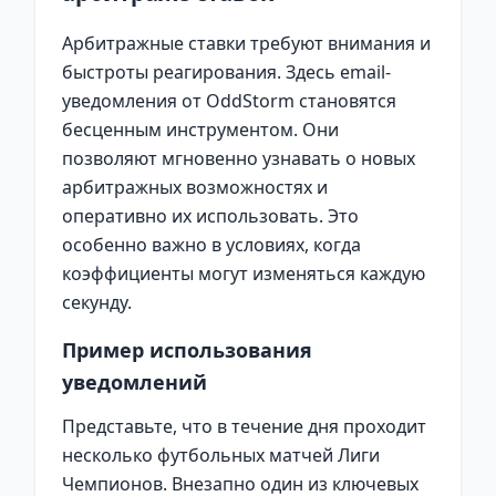
Арбитражные ставки требуют внимания и
быстроты реагирования. Здесь email-
уведомления от OddStorm становятся
бесценным инструментом. Они
позволяют мгновенно узнавать о новых
арбитражных возможностях и
оперативно их использовать. Это
особенно важно в условиях, когда
коэффициенты могут изменяться каждую
секунду.
Пример использования
уведомлений
Представьте, что в течение дня проходит
несколько футбольных матчей Лиги
Чемпионов. Внезапно один из ключевых