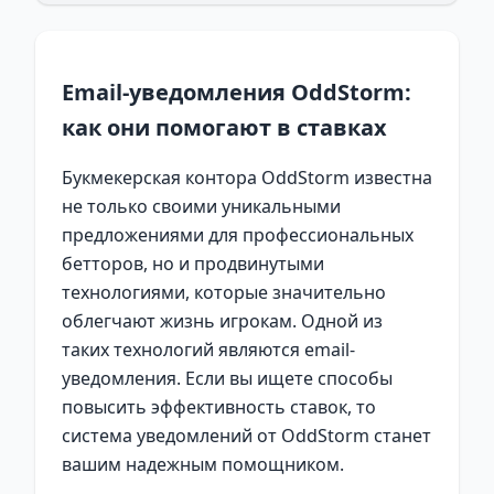
Email-уведомления OddStorm:
как они помогают в ставках
Букмекерская контора OddStorm известна
не только своими уникальными
предложениями для профессиональных
бетторов, но и продвинутыми
технологиями, которые значительно
облегчают жизнь игрокам. Одной из
таких технологий являются email-
уведомления. Если вы ищете способы
повысить эффективность ставок, то
система уведомлений от OddStorm станет
вашим надежным помощником.