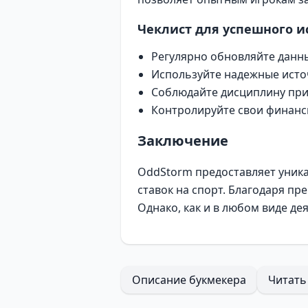
Чеклист для успешного и
Регулярно обновляйте данн
Используйте надежные ист
Соблюдайте дисциплину при
Контролируйте свои финансы
Заключение
OddStorm предоставляет уника
ставок на спорт. Благодаря п
Однако, как и в любом виде де
Описание букмекера
Читать