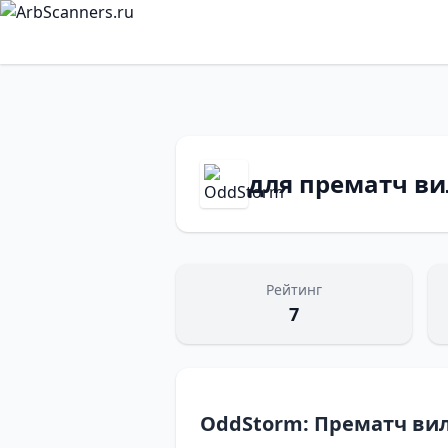
для прематч ви
Рейтинг
7
OddStorm: Прематч ви