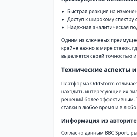
Быстрая реакция на измене
Доступ к широкому спектру 
Надежная аналитическая под
Одним из ключевых преимущес
крайне важно в мире ставок, 
выделяется своей точностью и
Технические аспекты и
Платформа OddStorm отличает
находить интересующие их вил
решений более эффективным. Т
ставки в любое время и в любо
Информация из авторите
Согласно данным
BBC Sport
, р