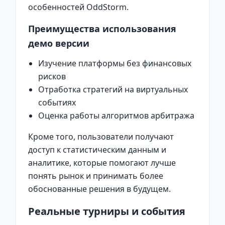
особенностей OddStorm.
Преимущества использования
демо версии
Изучение платформы без финансовых
рисков
Отработка стратегий на виртуальных
событиях
Оценка работы алгоритмов арбитража
Кроме того, пользователи получают
доступ к статистическим данным и
аналитике, которые помогают лучше
понять рынок и принимать более
обоснованные решения в будущем.
Реальные турниры и события