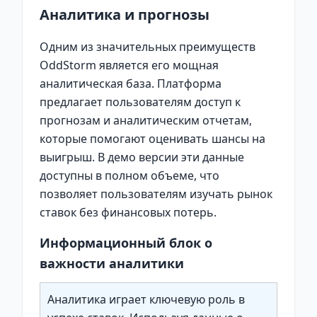
Аналитика и прогнозы
Одним из значительных преимуществ
OddStorm является его мощная
аналитическая база. Платформа
предлагает пользователям доступ к
прогнозам и аналитическим отчетам,
которые помогают оценивать шансы на
выигрыш. В демо версии эти данные
доступны в полном объеме, что
позволяет пользователям изучать рынок
ставок без финансовых потерь.
Информационный блок о
важности аналитики
Аналитика играет ключевую роль в