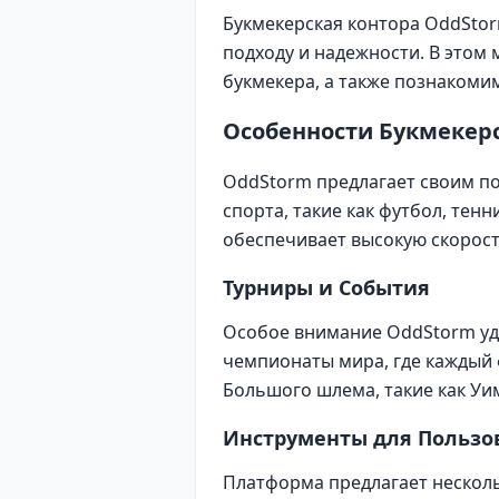
Букмекерская контора OddSto
подходу и надежности. В этом
букмекера, а также познакоми
Особенности Букмекер
OddStorm предлагает своим п
спорта, такие как футбол, тен
обеспечивает высокую скорос
Турниры и События
Особое внимание OddStorm уд
чемпионаты мира, где каждый 
Большого шлема, такие как Уи
Инструменты для Пользо
Платформа предлагает несколь