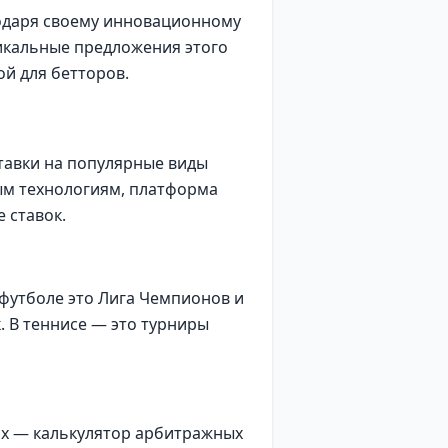
годаря своему инновационному
икальные предложения этого
ой для бетторов.
тавки на популярные виды
ным технологиям, платформа
 ставок.
футболе это Лига Чемпионов и
. В теннисе — это турниры
их — калькулятор арбитражных