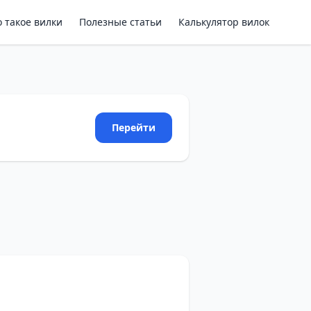
о такое вилки
Полезные статьи
Калькулятор вилок
Перейти