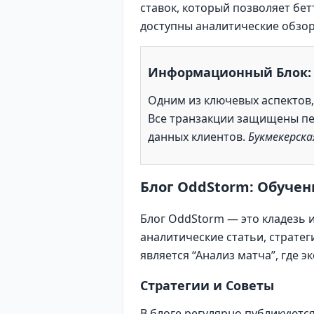
ставок, который позволяет бе
доступны аналитические обзор
Информационный Блок: 
Одним из ключевых аспектов,
Все транзакции защищены п
данных клиентов.
Букмекерска
Блог OddStorm: Обучен
Блог OddStorm — это кладезь 
аналитические статьи, страте
является “Анализ матча”, где 
Стратегии и Советы
В блоге регулярно публикуютс