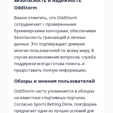
Безопасность и надежность
OddStorm
Важно отметить, что OddStorm
сотрудничает с проверенными
букмекерскими конторами, обеспечивая
безопасность транзакций и личных
данных. Это подтверждает доверие
многих пользователей по всему миру. В
случае возникновения вопросов, служба
поддержки всегда готова помочь и
предоставить полную информацию.
Обзоры и мнения пользователей
OddStorm часто упоминается в обзорах
на известных спортивных порталах.
Согласно
Sports Betting Dime
, платформа
предлагает одни из лучших условий для