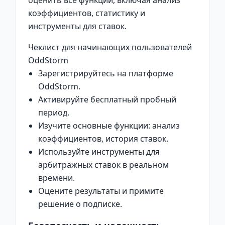
оценить все функции, включая анализ
коэффициентов, статистику и
инструменты для ставок.
Чеклист для начинающих пользователей
OddStorm
Зарегистрируйтесь на платформе
OddStorm.
Активируйте бесплатный пробный
период.
Изучите основные функции: анализ
коэффициентов, история ставок.
Используйте инструменты для
арбитражных ставок в реальном
времени.
Оцените результаты и примите
решение о подписке.