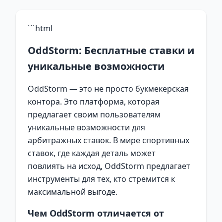
```html
OddStorm: Бесплатные ставки и
уникальные возможности
OddStorm — это не просто букмекерская
контора. Это платформа, которая
предлагает своим пользователям
уникальные возможности для
арбитражных ставок. В мире спортивных
ставок, где каждая деталь может
повлиять на исход, OddStorm предлагает
инструменты для тех, кто стремится к
максимальной выгоде.
Чем OddStorm отличается от