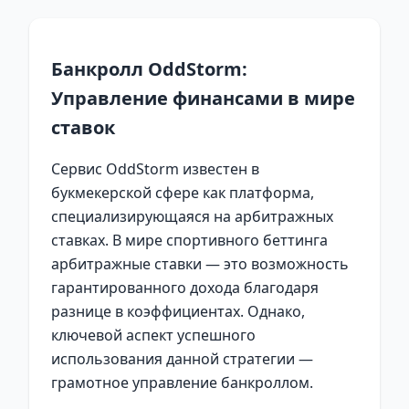
Банкролл OddStorm:
Управление финансами в мире
ставок
Сервис OddStorm известен в
букмекерской сфере как платформа,
специализирующаяся на арбитражных
ставках. В мире спортивного беттинга
арбитражные ставки — это возможность
гарантированного дохода благодаря
разнице в коэффициентах. Однако,
ключевой аспект успешного
использования данной стратегии —
грамотное управление банкроллом.