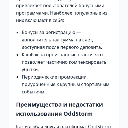
привлекает пользователей бонусными
программами. Наиболее популярные из
них включают в себя:
Бонусы за регистрацию —
дополнительная сумма на счет,
доступная после первого депозита.
Кэшбэк на проигранные ставки, что
позволяет частично компенсировать
убытки.
Периодические промоакции,
приуроченные к крупным спортивным
событиям.
Преимущества и недостатки
использования OddStorm
Как и любая другая платформа, OddStorm