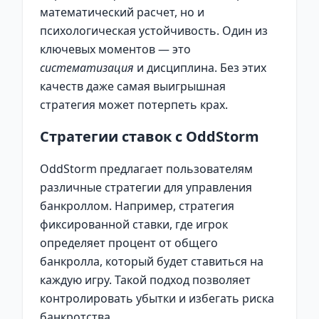
математический расчет, но и
психологическая устойчивость. Один из
ключевых моментов — это
систематизация
и дисциплина. Без этих
качеств даже самая выигрышная
стратегия может потерпеть крах.
Стратегии ставок с OddStorm
OddStorm предлагает пользователям
различные стратегии для управления
банкроллом. Например, стратегия
фиксированной ставки, где игрок
определяет процент от общего
банкролла, который будет ставиться на
каждую игру. Такой подход позволяет
контролировать убытки и избегать риска
банкротства.