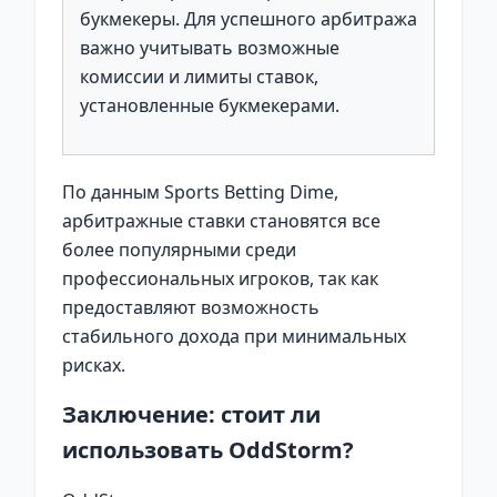
букмекеры. Для успешного арбитража
важно учитывать возможные
комиссии и лимиты ставок,
установленные букмекерами.
По данным
Sports Betting Dime
,
арбитражные ставки становятся все
более популярными среди
профессиональных игроков, так как
предоставляют возможность
стабильного дохода при минимальных
рисках.
Заключение: стоит ли
использовать OddStorm?