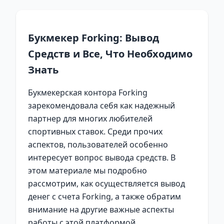
Букмекер Forking: Вывод
Средств и Все, Что Необходимо
Знать
Букмекерская контора Forking
зарекомендовала себя как надежный
партнер для многих любителей
спортивных ставок. Среди прочих
аспектов, пользователей особенно
интересует вопрос вывода средств. В
этом материале мы подробно
рассмотрим, как осуществляется вывод
денег с счета Forking, а также обратим
внимание на другие важные аспекты
работы с этой платформой.