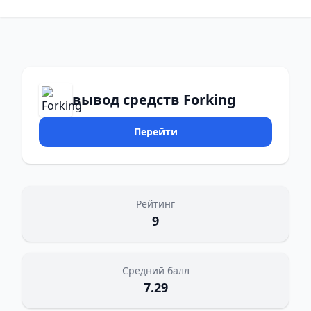
вывод средств Forking
Перейти
Рейтинг
9
Средний балл
7.29