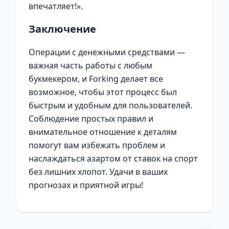
впечатляет!».
Заключение
Операции с денежными средствами —
важная часть работы с любым
букмекером, и Forking делает все
возможное, чтобы этот процесс был
быстрым и удобным для пользователей.
Соблюдение простых правил и
внимательное отношение к деталям
помогут вам избежать проблем и
наслаждаться азартом от ставок на спорт
без лишних хлопот. Удачи в ваших
прогнозах и приятной игры!