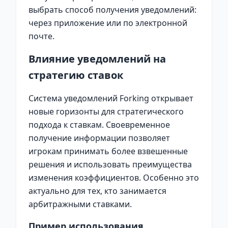
выбрать способ получения уведомлений:
через приложение или по электронной
почте.
Влияние уведомлений на
стратегию ставок
Система уведомлений Forking открывает
новые горизонты для стратегического
подхода к ставкам. Своевременное
получение информации позволяет
игрокам принимать более взвешенные
решения и использовать преимущества
изменения коэффициентов. Особенно это
актуально для тех, кто занимается
арбитражными ставками.
Пример использования