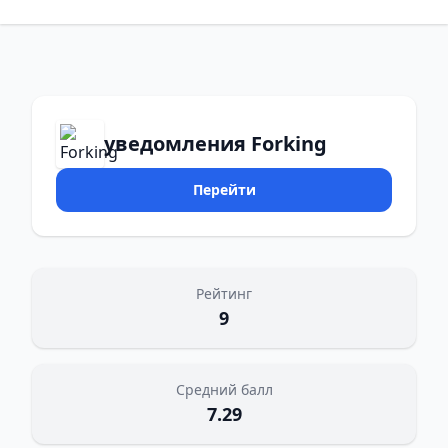
уведомления Forking
Перейти
Рейтинг
9
Средний балл
7.29