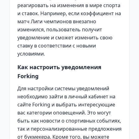
реагировать на изменения в мире спорта
и ставок. Например, если коэффициент на
матч Лиги чемпионов внезапно
изменился, пользователь получит
уведомление и сможет изменить свою
ставку в соответствии с новыми
условиями.
Как настроить уведомления
Forking
Для настройки системы уведомлений
необходимо зайти в личный кабинет на
сайте Forking и выбрать интересующие
вас категории оповещений. Это могут
быть как новости о спортивных событиях,
так и персонализированные предложения
от букмекера. Кроме того, вы можете