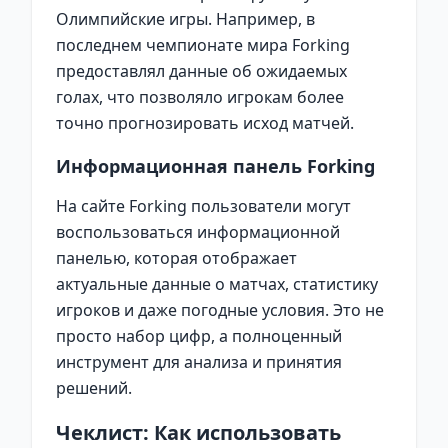
Олимпийские игры. Например, в
последнем чемпионате мира Forking
предоставлял данные об ожидаемых
голах, что позволяло игрокам более
точно прогнозировать исход матчей.
Информационная панель Forking
На сайте Forking пользователи могут
воспользоваться информационной
панелью, которая отображает
актуальные данные о матчах, статистику
игроков и даже погодные условия. Это не
просто набор цифр, а полноценный
инструмент для анализа и принятия
решений.
Чеклист: Как использовать