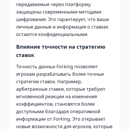
передаваемые через платформу,
защищены современными методами
шифрования. Это гарантирует, что ваши
личные данные и информация о ставках
остаются конфиденциальными.
Влияние точности на стратегию
ставок
Точность данных Forking позволяет
игрокам разрабатывать более точные
стратегии ставок. Например,
арбитражные ставки, которые требуют
мгновенной реакции на изменения
коэффициентов, становятся более
доступными благодаря оперативной
информации от Forking. Это открывает
новые возможности для игроков, которые