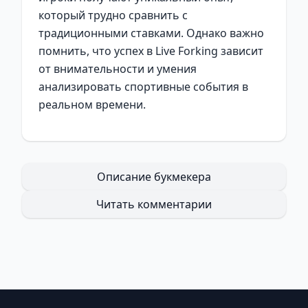
который трудно сравнить с
традиционными ставками. Однако важно
помнить, что успех в Live Forking зависит
от внимательности и умения
анализировать спортивные события в
реальном времени.
Описание букмекера
Читать комментарии