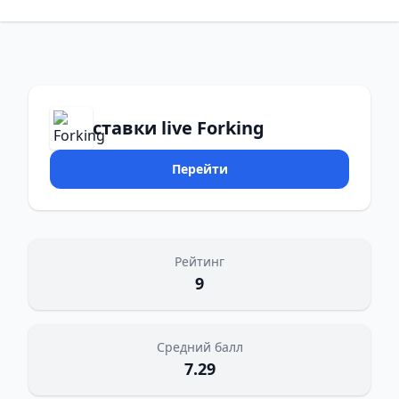
ставки live Forking
Перейти
Рейтинг
9
Средний балл
7.29