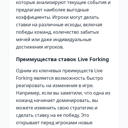
которые анализируют текущие события и
предлагают наиболее выгодные
коэффициенты. Игроки могут делать
ставки на различные исходы, включая
победы команд, количество забитых
мячей или даже индивидуальные
достижения игроков.
Преимущества ставок Live Forking
Одним из ключевых преимуществ Live
Forking является возможность быстро
реагировать на изменения в игре.
Например, если вы заметили, что одна из
команд начинает доминировать, вы
можете изменить свою стратегию и
сделать ставку на ее победу. Это
открывает перед игроками новые