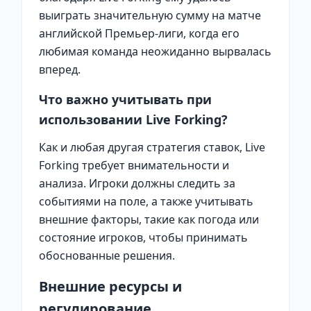
выиграть значительную сумму на матче
английской Премьер-лиги, когда его
любимая команда неожиданно вырвалась
вперед.
Что важно учитывать при
использовании Live Forking?
Как и любая другая стратегия ставок, Live
Forking требует внимательности и
анализа. Игроки должны следить за
событиями на поле, а также учитывать
внешние факторы, такие как погода или
состояние игроков, чтобы принимать
обоснованные решения.
Внешние ресурсы и
регулирование