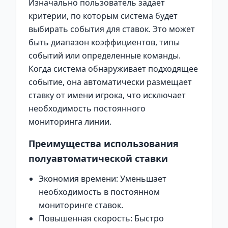
Изначально пользователь задает
критерии, по которым система будет
выбирать события для ставок. Это может
быть диапазон коэффициентов, типы
событий или определенные команды.
Когда система обнаруживает подходящее
событие, она автоматически размещает
ставку от имени игрока, что исключает
необходимость постоянного
мониторинга линии.
Преимущества использования
полуавтоматической ставки
Экономия времени: Уменьшает
необходимость в постоянном
мониторинге ставок.
Повышенная скорость: Быстро