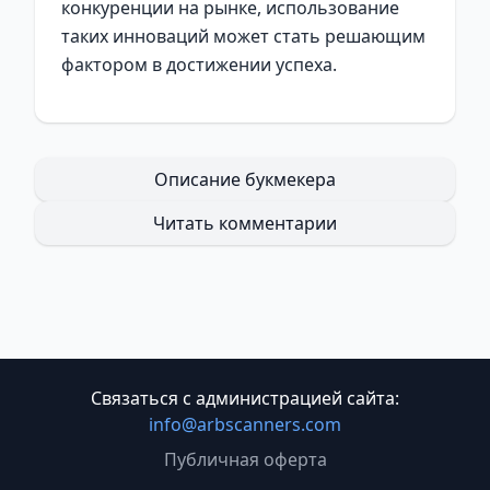
конкуренции на рынке, использование
таких инноваций может стать решающим
фактором в достижении успеха.
Описание букмекера
Читать комментарии
Связаться с администрацией сайта:
info@arbscanners.com
Публичная оферта