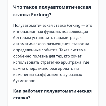
Что такое полуавтоматическая
ставка Forking?
Полуавтоматическая ставка Forking — это
инновационная функция, позволяющая
беттерам установить параметры для
автоматического размещения ставок на
определенные события. Такая система
особенно полезна для тех, кто хочет
использовать стратегию арбитража, где
важно оперативно реагировать на
изменения коэффициентов у разных
букмекеров.
Как работает полуавтоматическая
ставка?