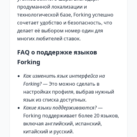
продуманной локализации и
технологической базе, Forking успешно
сочетает удобство и безопасность, что
делает её выбором номер один для
многих любителей ставок.
FAQ о поддержке языков
Forking
Как изменить язык интерфейса на
Forking?
— Это можно сделать в
настройках профиля, выбрав нужный
язык из списка доступных.
Какие языки поддерживаются?
—
Forking поддерживает более 20 языков,
включая английский, испанский,
китайский и русский.