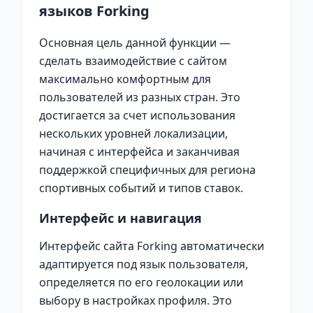
языков Forking
Основная цель данной функции —
сделать взаимодействие с сайтом
максимально комфортным для
пользователей из разных стран. Это
достигается за счет использования
нескольких уровней локализации,
начиная с интерфейса и заканчивая
поддержкой специфичных для региона
спортивных событий и типов ставок.
Интерфейс и навигация
Интерфейс сайта Forking автоматически
адаптируется под язык пользователя,
определяется по его геолокации или
выбору в настройках профиля. Это