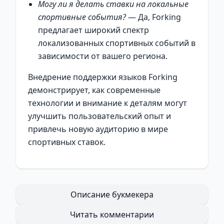
Могу ли я делать ставки на локальные
спортивные события?
— Да, Forking
предлагает широкий спектр
локализованных спортивных событий в
зависимости от вашего региона.
Внедрение поддержки языков Forking
демонстрирует, как современные
технологии и внимание к деталям могут
улучшить пользовательский опыт и
привлечь новую аудиторию в мире
спортивных ставок.
Описание букмекера
Читать комментарии