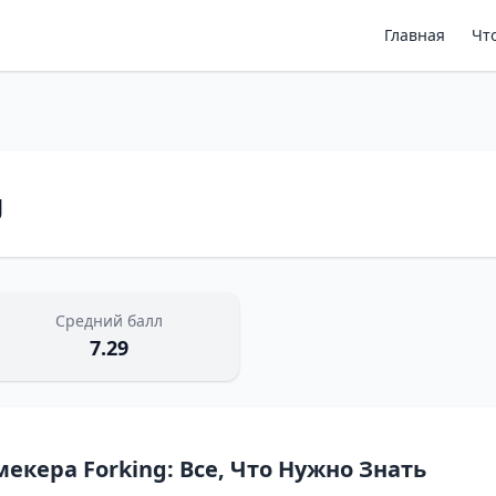
Главная
Чт
g
Средний балл
7.29
мекера Forking: Все, Что Нужно Знать