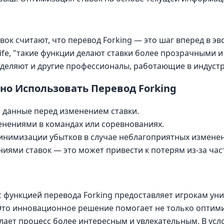
вок считают, что перевод Forking — это шаг вперед в эв
ife
, "такие функции делают ставки более прозрачными 
азделяют и другие профессионалы, работающие в индуст
но Использовать Перевод Forking
 данные перед изменением ставки.
енениями в командах или соревнованиях.
инимизации убытков в случае неблагоприятных измене
иями ставок — это может привести к потерям из-за час
 с функцией перевода Forking предоставляет игрокам у
Это инновационное решение помогает не только оптими
лает процесс более интересным и увлекательным. В ус