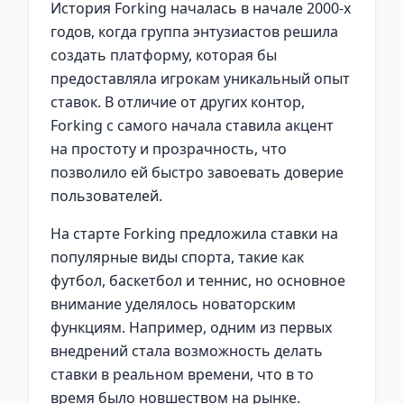
История Forking началась в начале 2000-х
годов, когда группа энтузиастов решила
создать платформу, которая бы
предоставляла игрокам уникальный опыт
ставок. В отличие от других контор,
Forking с самого начала ставила акцент
на простоту и прозрачность, что
позволило ей быстро завоевать доверие
пользователей.
На старте Forking предложила ставки на
популярные виды спорта, такие как
футбол, баскетбол и теннис, но основное
внимание уделялось новаторским
функциям. Например, одним из первых
внедрений стала возможность делать
ставки в реальном времени, что в то
время было новшеством на рынке.