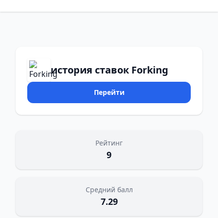
история ставок Forking
Перейти
Рейтинг
9
Средний балл
7.29