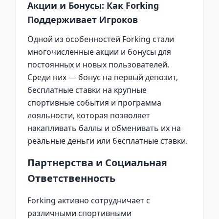
Акции и Бонусы: Как Forking
Поддерживает Игроков
Одной из особенностей Forking стали
многочисленные акции и бонусы для
постоянных и новых пользователей.
Среди них — бонус на первый депозит,
бесплатные ставки на крупные
спортивные события и программа
лояльности, которая позволяет
накапливать баллы и обменивать их на
реальные деньги или бесплатные ставки.
Партнерства и Социальная
Ответственность
Forking активно сотрудничает с
различными спортивными