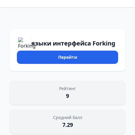
языки интерфейса Forking
Перейти
Рейтинг
9
Средний балл
7.29