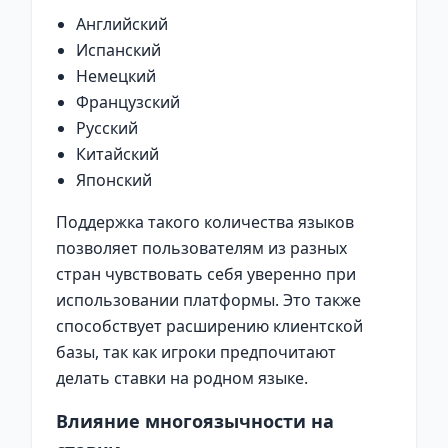
Английский
Испанский
Немецкий
Французский
Русский
Китайский
Японский
Поддержка такого количества языков
позволяет пользователям из разных
стран чувствовать себя уверенно при
использовании платформы. Это также
способствует расширению клиентской
базы, так как игроки предпочитают
делать ставки на родном языке.
Влияние многоязычности на