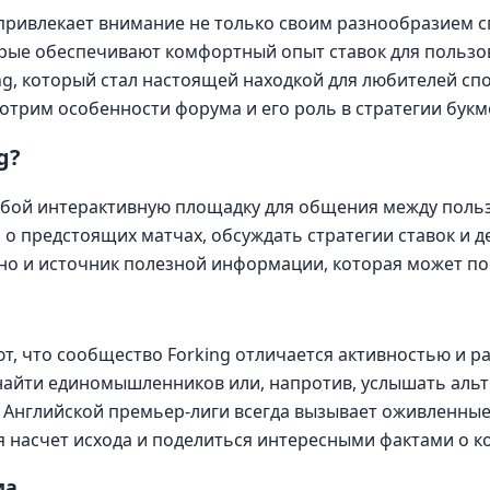
 привлекает внимание не только своим разнообразием с
ые обеспечивают комфортный опыт ставок для пользов
ng, который стал настоящей находкой для любителей спо
трим особенности форума и его роль в стратегии букм
g?
обой интерактивную площадку для общения между польз
о предстоящих матчах, обсуждать стратегии ставок и 
 но и источник полезной информации, которая может по
, что сообщество Forking отличается активностью и р
найти единомышленников или, напротив, услышать альт
Английской премьер-лиги всегда вызывает оживленные 
 насчет исхода и поделиться интересными фактами о к
ма