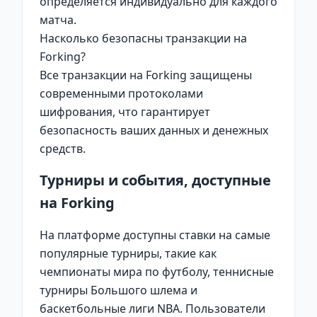
определяется индивидуально для каждого
матча.
Насколько безопасны транзакции на
Forking?
Все транзакции на Forking защищены
современными протоколами
шифрования, что гарантирует
безопасность ваших данных и денежных
средств.
Турниры и события, доступные
на Forking
На платформе доступны ставки на самые
популярные турниры, такие как
чемпионаты мира по футболу, теннисные
турниры Большого шлема и
баскетбольные лиги NBA. Пользователи