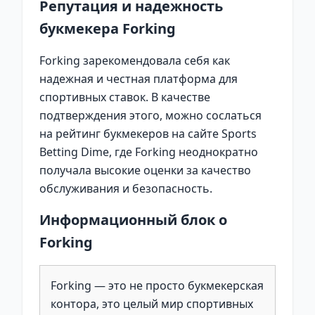
Репутация и надежность
букмекера Forking
Forking зарекомендовала себя как
надежная и честная платформа для
спортивных ставок. В качестве
подтверждения этого, можно сослаться
на рейтинг букмекеров на сайте
Sports
Betting Dime
, где Forking неоднократно
получала высокие оценки за качество
обслуживания и безопасность.
Информационный блок о
Forking
Forking — это не просто букмекерская
контора, это целый мир спортивных