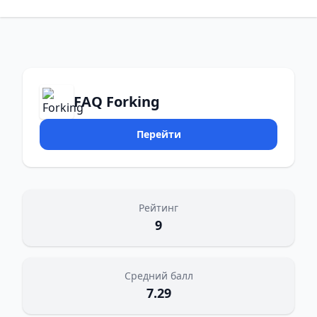
FAQ Forking
Перейти
Рейтинг
9
Средний балл
7.29