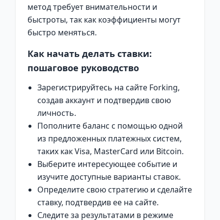
метод требует внимательности и
быстроты, так как коэффициенты могут
быстро меняться.
Как начать делать ставки:
пошаговое руководство
Зарегистрируйтесь на сайте Forking,
создав аккаунт и подтвердив свою
личность.
Пополните баланс с помощью одной
из предложенных платежных систем,
таких как Visa, MasterCard или Bitcoin.
Выберите интересующее событие и
изучите доступные варианты ставок.
Определите свою стратегию и сделайте
ставку, подтвердив ее на сайте.
Следите за результатами в режиме