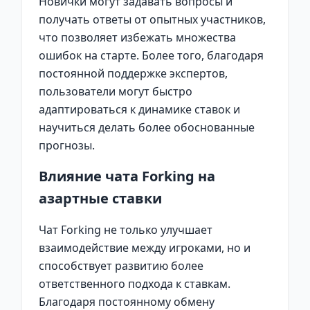
Новички могут задавать вопросы и
получать ответы от опытных участников,
что позволяет избежать множества
ошибок на старте. Более того, благодаря
постоянной поддержке экспертов,
пользователи могут быстро
адаптироваться к динамике ставок и
научиться делать более обоснованные
прогнозы.
Влияние чата Forking на
азартные ставки
Чат Forking не только улучшает
взаимодействие между игроками, но и
способствует развитию более
ответственного подхода к ставкам.
Благодаря постоянному обмену