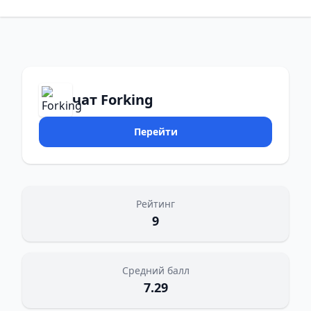
чат Forking
Перейти
Рейтинг
9
Средний балл
7.29