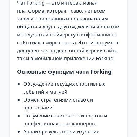
Чат Forking — это интерактивная
платформа, которая позволяет всем
зарегистрированным пользователям
общаться друг с другом, делиться опытом
и получать инсайдерскую информацию о
событиях в мире спорта. Этот инструмент
доступен как на десктопной версии сайта,
так и в мобильном приложении Forking.
Основные функции чата Forking
Обсуждение текущих спортивных
событий и матчей.
Обмен стратегиями ставок и
прогнозами.
Получение советов от экспертов и
профессиональных капперов.
Анализ результатов и изучение