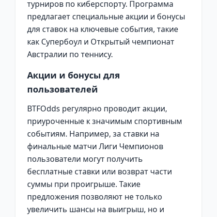
турниров по киберспорту. Программа
предлагает специальные акции и бонусы
для ставок на ключевые события, такие
как Супербоул и Открытый чемпионат
Австралии по теннису.
Акции и бонусы для
пользователей
BTFOdds регулярно проводит акции,
приуроченные к значимым спортивным
событиям. Например, за ставки на
финальные матчи Лиги Чемпионов
пользователи могут получить
бесплатные ставки или возврат части
суммы при проигрыше. Такие
предложения позволяют не только
увеличить шансы на выигрыш, но и