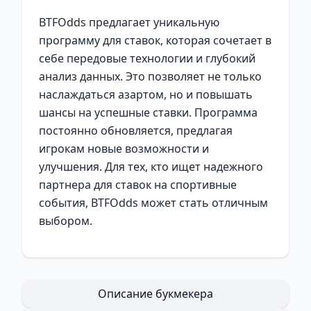
BTFOdds предлагает уникальную
программу для ставок, которая сочетает в
себе передовые технологии и глубокий
анализ данных. Это позволяет не только
наслаждаться азартом, но и повышать
шансы на успешные ставки. Программа
постоянно обновляется, предлагая
игрокам новые возможности и
улучшения. Для тех, кто ищет надежного
партнера для ставок на спортивные
события, BTFOdds может стать отличным
выбором.
Описание букмекера