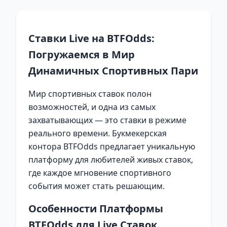
Ставки Live на BTFOdds:
Погружаемся в Мир
Динамичных Спортивных Пари
Мир спортивных ставок полон
возможностей, и одна из самых
захватывающих — это ставки в режиме
реального времени. Букмекерская
контора BTFOdds предлагает уникальную
платформу для любителей живых ставок,
где каждое мгновение спортивного
события может стать решающим.
Особенности Платформы
BTFOdds для Live Ставок