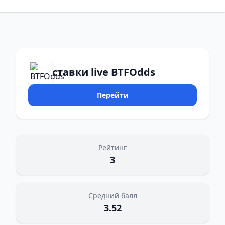
ставки live BTFOdds
Перейти
Рейтинг
3
Средний балл
3.52