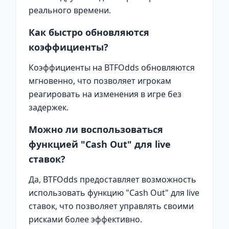
реального времени.
Как быстро обновляются
коэффициенты?
Коэффициенты на BTFOdds обновляются
мгновенно, что позволяет игрокам
реагировать на изменения в игре без
задержек.
Можно ли воспользоваться
функцией "Cash Out" для live
ставок?
Да, BTFOdds предоставляет возможность
использовать функцию "Cash Out" для live
ставок, что позволяет управлять своими
рисками более эффективно.