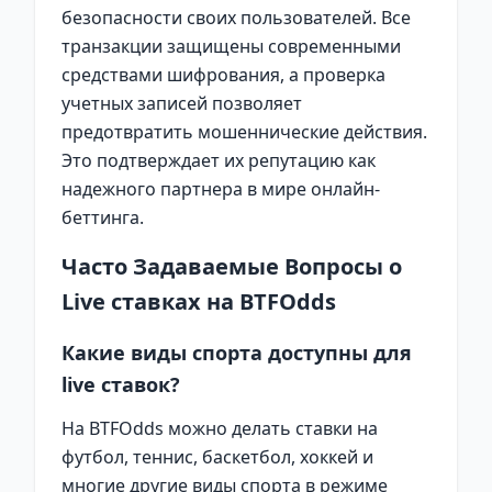
безопасности своих пользователей. Все
транзакции защищены современными
средствами шифрования, а проверка
учетных записей позволяет
предотвратить мошеннические действия.
Это подтверждает их репутацию как
надежного партнера в мире онлайн-
беттинга.
Часто Задаваемые Вопросы о
Live ставках на BTFOdds
Какие виды спорта доступны для
live ставок?
На BTFOdds можно делать ставки на
футбол, теннис, баскетбол, хоккей и
многие другие виды спорта в режиме