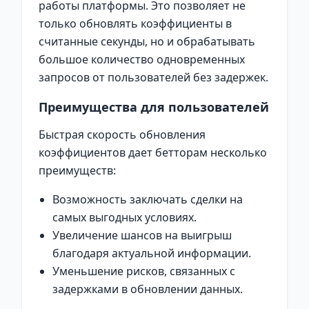
работы платформы. Это позволяет не
только обновлять коэффициенты в
считанные секунды, но и обрабатывать
большое количество одновременных
запросов от пользователей без задержек.
Преимущества для пользователей
Быстрая скорость обновления
коэффициентов дает бетторам несколько
преимуществ:
Возможность заключать сделки на
самых выгодных условиях.
Увеличение шансов на выигрыш
благодаря актуальной информации.
Уменьшение рисков, связанных с
задержками в обновлении данных.