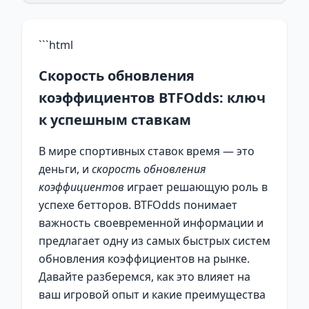
```html
Скорость обновления
коэффициентов BTFOdds: ключ
к успешным ставкам
В мире спортивных ставок время — это
деньги, и
скорость обновления
коэффициентов
играет решающую роль в
успехе бетторов. BTFOdds понимает
важность своевременной информации и
предлагает одну из самых быстрых систем
обновления коэффициентов на рынке.
Давайте разберемся, как это влияет на
ваш игровой опыт и какие преимущества