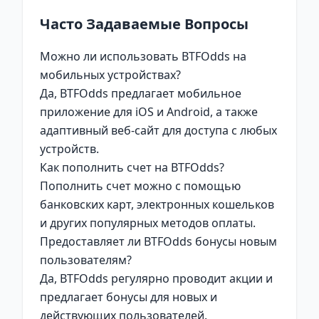
Часто Задаваемые Вопросы
Можно ли использовать BTFOdds на
мобильных устройствах?
Да, BTFOdds предлагает мобильное
приложение для iOS и Android, а также
адаптивный веб-сайт для доступа с любых
устройств.
Как пополнить счет на BTFOdds?
Пополнить счет можно с помощью
банковских карт, электронных кошельков
и других популярных методов оплаты.
Предоставляет ли BTFOdds бонусы новым
пользователям?
Да, BTFOdds регулярно проводит акции и
предлагает бонусы для новых и
действующих пользователей.