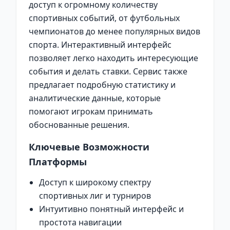
доступ к огромному количеству
спортивных событий, от футбольных
чемпионатов до менее популярных видов
спорта. Интерактивный интерфейс
позволяет легко находить интересующие
события и делать ставки. Сервис также
предлагает подробную статистику и
аналитические данные, которые
помогают игрокам принимать
обоснованные решения.
Ключевые Возможности
Платформы
Доступ к широкому спектру
спортивных лиг и турниров
Интуитивно понятный интерфейс и
простота навигации