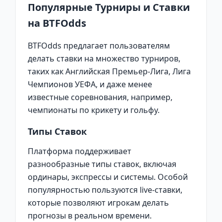
Популярные Турниры и Ставки
на BTFOdds
BTFOdds предлагает пользователям
делать ставки на множество турниров,
таких как Английская Премьер-Лига, Лига
Чемпионов УЕФА, и даже менее
известные соревнования, например,
чемпионаты по крикету и гольфу.
Типы Ставок
Платформа поддерживает
разнообразные типы ставок, включая
ординары, экспрессы и системы. Особой
популярностью пользуются live-ставки,
которые позволяют игрокам делать
прогнозы в реальном времени.