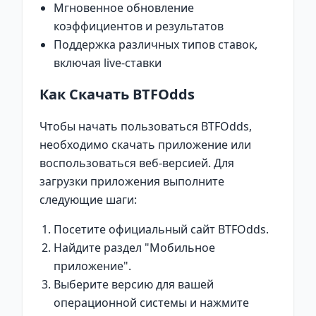
Мгновенное обновление
коэффициентов и результатов
Поддержка различных типов ставок,
включая live-ставки
Как Скачать BTFOdds
Чтобы начать пользоваться BTFOdds,
необходимо скачать приложение или
воспользоваться веб-версией. Для
загрузки приложения выполните
следующие шаги:
Посетите официальный сайт BTFOdds.
Найдите раздел "Мобильное
приложение".
Выберите версию для вашей
операционной системы и нажмите