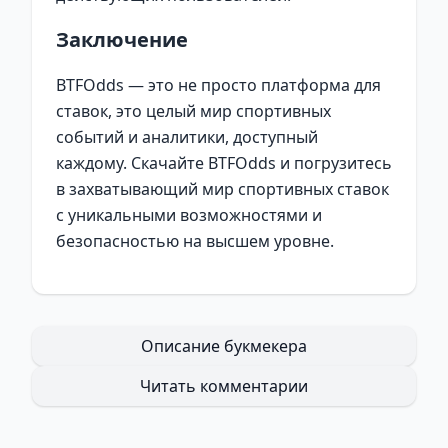
Заключение
BTFOdds — это не просто платформа для
ставок, это целый мир спортивных
событий и аналитики, доступный
каждому. Скачайте BTFOdds и погрузитесь
в захватывающий мир спортивных ставок
с уникальными возможностями и
безопасностью на высшем уровне.
Описание букмекера
Читать комментарии