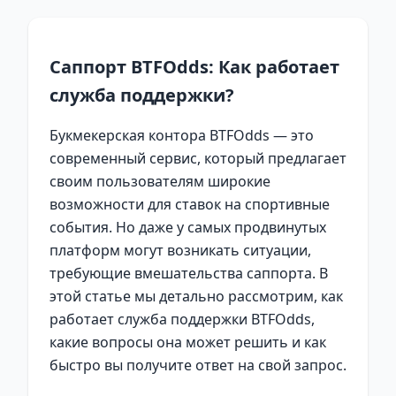
Саппорт BTFOdds: Как работает
служба поддержки?
Букмекерская контора BTFOdds — это
современный сервис, который предлагает
своим пользователям широкие
возможности для ставок на спортивные
события. Но даже у самых продвинутых
платформ могут возникать ситуации,
требующие вмешательства саппорта. В
этой статье мы детально рассмотрим, как
работает служба поддержки BTFOdds,
какие вопросы она может решить и как
быстро вы получите ответ на свой запрос.