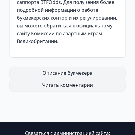
саппорта BTFOdds. Для получения более
подробной информации о работе
букмекерских контор и их регулировании,
вы можете обратиться к
официальному
сайту Комиссии по азартным играм
Великобритании
.
Описание букмекера
Читать комментарии
Связаться с администрацией сайта: