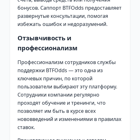
бонусов. Саппорт BTFOdds предоставляет
развернутые консультации, помогая
избежать ошибок и недоразумений.
Отзывчивость и
профессионализм
Профессионализм сотрудников службы
поддержки BTFOdds — это одна из
ключевых причин, по которой
пользователи выбирают эту платформу.
Сотрудники компании регулярно
проходят обучение и тренинги, что
позволяет им быть в курсе всех
нововведений и изменениями в правилах
ставок.