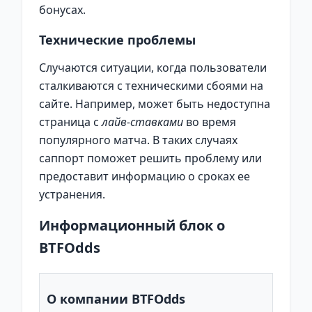
бонусах.
Технические проблемы
Случаются ситуации, когда пользователи
сталкиваются с техническими сбоями на
сайте. Например, может быть недоступна
страница с
лайв-ставками
во время
популярного матча. В таких случаях
саппорт поможет решить проблему или
предоставит информацию о сроках ее
устранения.
Информационный блок о
BTFOdds
О компании BTFOdds