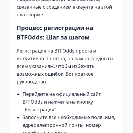
связанные с созданием аккаунта на этой
платформе.
Процесс регистрации на
BTFOdds: Шаг за шагом
Регистрация на BTFOdds проста и
интуитивно понятна, но важно следовать
всем указаниям, чтобы избежать
возможных ошибок. Вот краткое
руководство:
Перейдите на официальный сайт
BTFOdds и нажмите на кнопку
"Регистрация".
Заполните все необходимые поля: имя,
адрес электронной почты, номер
телефона и пароль.