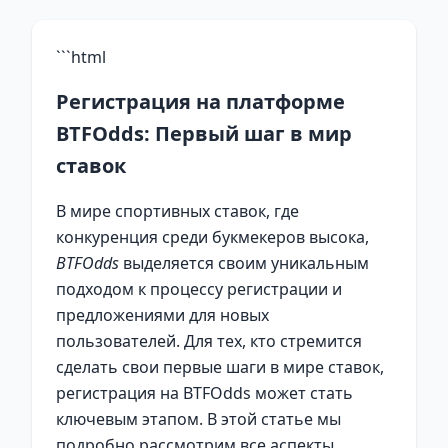
```html
Регистрация на платформе
BTFOdds: Первый шаг в мир
ставок
В мире спортивных ставок, где
конкуренция среди букмекеров высока,
BTFOdds
выделяется своим уникальным
подходом к процессу регистрации и
предложениями для новых
пользователей. Для тех, кто стремится
сделать свои первые шаги в мире ставок,
регистрация на BTFOdds может стать
ключевым этапом. В этой статье мы
подробно рассмотрим все аспекты,