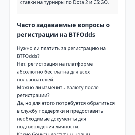
ставки на турниры по Dota 2 и CS:GO.
Часто задаваемые вопросы о
регистрации на BTFOdds
Нужно ли платить за регистрацию на
BTFOdds?
Нет, регистрация на платформе
абсолютно бесплатна для всех
пользователей.
Можно ли изменить валюту после
регистрации?
Да, но для этого потребуется обратиться
в службу поддержки и предоставить
необходимые документы для
подтверждения личности.
Какие бонусы доступны новым