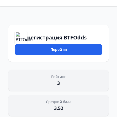
регистрация BTFOdds
Перейти
Рейтинг
3
Средний балл
3.52