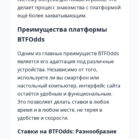
делает процесс знакомства с платформой
ещё более захватывающим.
Преимущества платформы
BTFOdds
Одним из главных преимуществ BTFOdds
является его адаптация под различные
устройства. Независимо от того,
используете ли вы смартфон или
настольный компьютер, интерфейс сайта
остаётся удобным и функциональным.
Это позволяет делать ставки в любое
время и в любом месте, не теряя в
удобстве и скорости.
Ставки на BTFOdds: Разнообразие