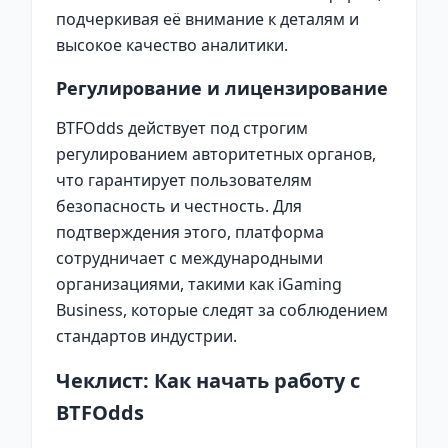
подчеркивая её внимание к деталям и
высокое качество аналитики.
Регулирование и лицензирование
BTFOdds действует под строгим
регулированием авторитетных органов,
что гарантирует пользователям
безопасность и честность. Для
подтверждения этого, платформа
сотрудничает с международными
организациями, такими как
iGaming
Business
, которые следят за соблюдением
стандартов индустрии.
Чеклист: Как начать работу с
BTFOdds