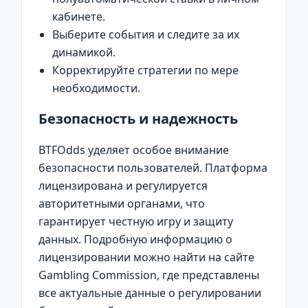
кабинете.
Выберите события и следите за их
динамикой.
Корректируйте стратегии по мере
необходимости.
Безопасность и надежность
BTFOdds уделяет особое внимание
безопасности пользователей. Платформа
лицензирована и регулируется
авторитетными органами, что
гарантирует честную игру и защиту
данных. Подробную информацию о
лицензировании можно найти на сайте
Gambling Commission
, где представлены
все актуальные данные о регулировании