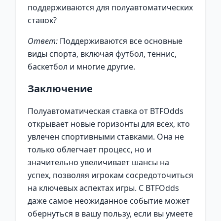
поддерживаются для полуавтоматических
ставок?
Ответ:
Поддерживаются все основные
виды спорта, включая футбол, теннис,
баскетбол и многие другие.
Заключение
Полуавтоматическая ставка от BTFOdds
открывает новые горизонты для всех, кто
увлечен спортивными ставками. Она не
только облегчает процесс, но и
значительно увеличивает шансы на
успех, позволяя игрокам сосредоточиться
на ключевых аспектах игры. С BTFOdds
даже самое неожиданное событие может
обернуться в вашу пользу, если вы умеете