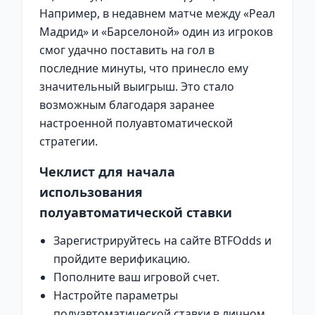
Например, в недавнем матче между «Реал
Мадрид» и «Барселоной» один из игроков
смог удачно поставить на гол в
последние минуты, что принесло ему
значительный выигрыш. Это стало
возможным благодаря заранее
настроенной полуавтоматической
стратегии.
Чеклист для начала
использования
полуавтоматической ставки
Зарегистрируйтесь на сайте BTFOdds и
пройдите верификацию.
Пополните ваш игровой счет.
Настройте параметры
полуавтоматической ставки в личном