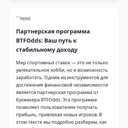
```html
Партнерская программа
BTFOdds: Ваш путь к
стабильному доходу
Мир спортивных ставок — это не только
увлекательное хобби, но и возможность
заработать. Одним из инструментов для
достижения финансовой независимости
является партнерская программа от
букмекера BTFOdds. Эта программа
позволяет пользователям получать
прибыль, привлекая новых игроков. В
этом тексте мы подробно разберем, как