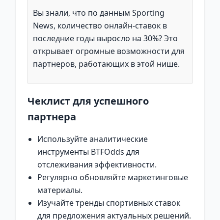
Вы знали, что по данным
Sporting
News
, количество онлайн-ставок в
последние годы выросло на 30%? Это
открывает огромные возможности для
партнеров, работающих в этой нише.
Чеклист для успешного
партнера
Используйте аналитические
инструменты BTFOdds для
отслеживания эффективности.
Регулярно обновляйте маркетинговые
материалы.
Изучайте тренды спортивных ставок
для предложения актуальных решений.