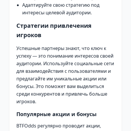
Адаптируйте свою стратегию под
интересы целевой аудитории.
Стратегии привлечения
игроков
Успешные партнеры знают, что ключ к
успеху — это понимание интересов своей
аудитории. Используйте социальные сети
для взаимодействия с пользователями и
предлагайте им уникальные акции или
бонусы. Это поможет вам выделиться
среди конкурентов и привлечь больше
игроков.
Популярные акции и бонусы
BTFOdds регулярно проводит акции,