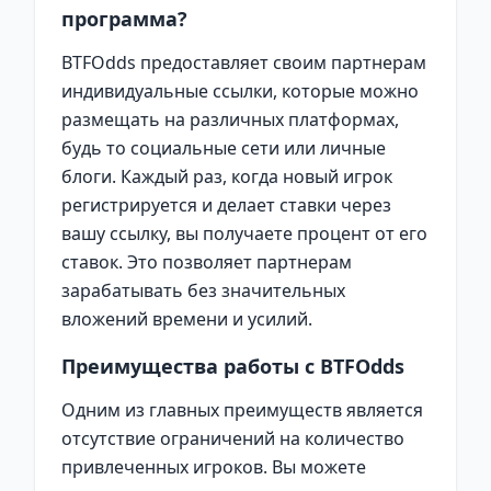
программа?
BTFOdds предоставляет своим партнерам
индивидуальные ссылки, которые можно
размещать на различных платформах,
будь то социальные сети или личные
блоги. Каждый раз, когда новый игрок
регистрируется и делает ставки через
вашу ссылку, вы получаете процент от его
ставок. Это позволяет партнерам
зарабатывать без значительных
вложений времени и усилий.
Преимущества работы с BTFOdds
Одним из главных преимуществ является
отсутствие ограничений на количество
привлеченных игроков. Вы можете