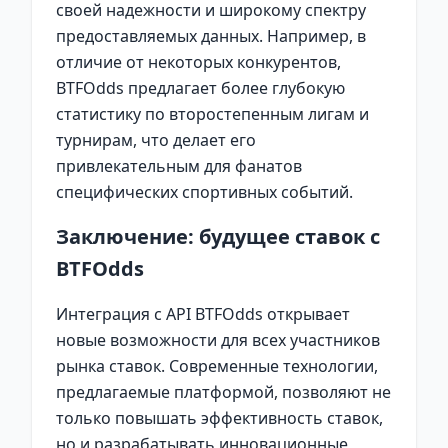
своей надежности и широкому спектру
предоставляемых данных. Например, в
отличие от некоторых конкурентов,
BTFOdds предлагает более глубокую
статистику по второстепенным лигам и
турнирам, что делает его
привлекательным для фанатов
специфических спортивных событий.
Заключение: будущее ставок с
BTFOdds
Интеграция с API BTFOdds открывает
новые возможности для всех участников
рынка ставок. Современные технологии,
предлагаемые платформой, позволяют не
только повышать эффективность ставок,
но и разрабатывать инновационные