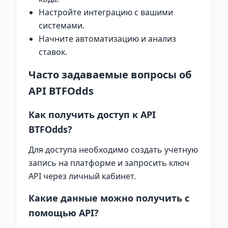
Настройте интеграцию с вашими
системами.
Начните автоматизацию и анализ
ставок.
Часто задаваемые вопросы об
API BTFOdds
Как получить доступ к API
BTFOdds?
Для доступа необходимо создать учетную
запись на платформе и запросить ключ
API через личный кабинет.
Какие данные можно получить с
помощью API?