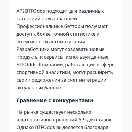
API BTFOdds подходит для различных
категорий пользователей.
Профессиональные бетторы получают
доступ к более точной статистике и
возможности автоматизации.
Разработчики могут создавать новые
продукты и сервисы, используя данные
BTFOdds. Компании, работающие в сфере
спортивной аналитики, могут расширить
свои предложения за счет интеграции
актуальных данных.
Сравнение с конкурентами
На рынке существует несколько
альтернативных решений API для ставок.
Однако BTFOdds выделяется благодаря