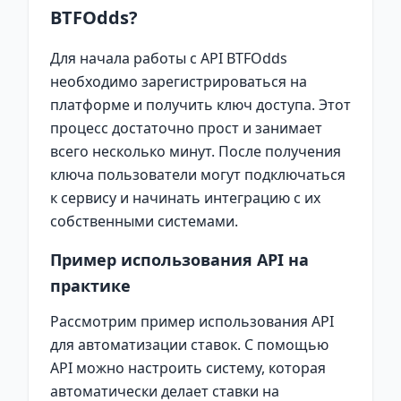
BTFOdds?
Для начала работы с API BTFOdds
необходимо зарегистрироваться на
платформе и получить ключ доступа. Этот
процесс достаточно прост и занимает
всего несколько минут. После получения
ключа пользователи могут подключаться
к сервису и начинать интеграцию с их
собственными системами.
Пример использования API на
практике
Рассмотрим пример использования API
для автоматизации ставок. С помощью
API можно настроить систему, которая
автоматически делает ставки на