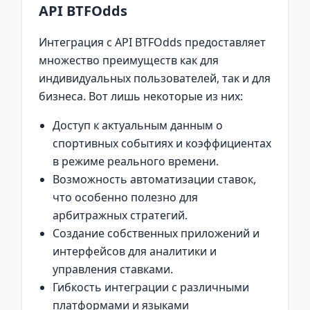
API BTFOdds
Интеграция с API BTFOdds предоставляет
множество преимуществ как для
индивидуальных пользователей, так и для
бизнеса. Вот лишь некоторые из них:
Доступ к актуальным данным о
спортивных событиях и коэффициентах
в режиме реального времени.
Возможность автоматизации ставок,
что особенно полезно для
арбитражных стратегий.
Создание собственных приложений и
интерфейсов для аналитики и
управления ставками.
Гибкость интеграции с различными
платформами и языками