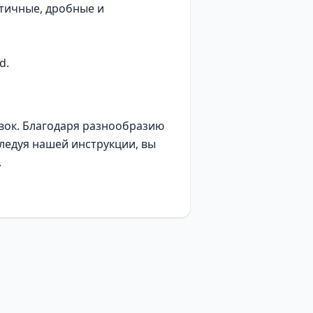
тичные, дробные и
d.
вок. Благодаря разнообразию
ледуя нашей инструкции, вы
.