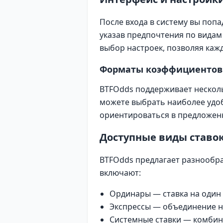
После входа в систему вы поп
указав предпочтения по видам
выбор настроек, позволяя каж
Форматы коэффициентов
BTFOdds поддерживает нескол
можете выбрать наиболее удоб
ориентироваться в предложенн
Доступные виды ставок
BTFOdds предлагает разнообра
включают:
Ординары — ставка на один 
Экспрессы — объединение не
Системные ставки — комбин