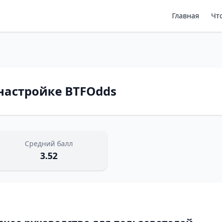
Главная
Чт
настройке BTFOdds
Средний балл
3.52