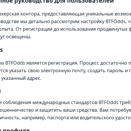
лное руководство для пользователей
мекерская контора, предоставляющая уникальные возмо
ководстве мы детально рассмотрим настройку BTFOdds, 
опыта. От регистрации до использования продвинутых 
ут освещены.
s
 BTFOdds является регистрация. Процесс достаточно п
тся указать свою электронную почту, создать пароль и
 указанный адрес.
и
и соблюдения международных стандартов BTFOdds треб
ошенничество и защитить ваши средства. Вам потребуе
ичность, например, паспорта или водительского удосто
и профиля