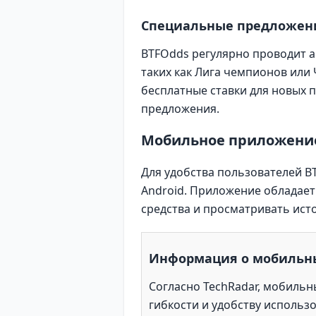
Специальные предложен
BTFOdds регулярно проводит а
таких как Лига чемпионов ил
бесплатные ставки для новых п
предложения.
Мобильное приложени
Для удобства пользователей B
Android. Приложение обладает
средства и просматривать исто
Информация о мобильн
Согласно
TechRadar
, мобильн
гибкости и удобству использ