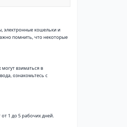
ы, электронные кошельки и
Важно помнить, что некоторые
 могут взиматься в
вода, ознакомьтесь с
от 1 до 5 рабочих дней.