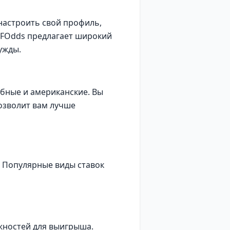
 настроить свой профиль,
TFOdds предлагает широкий
ужды.
бные и американские. Вы
озволит вам лучше
. Популярные виды ставок
жностей для выигрыша.