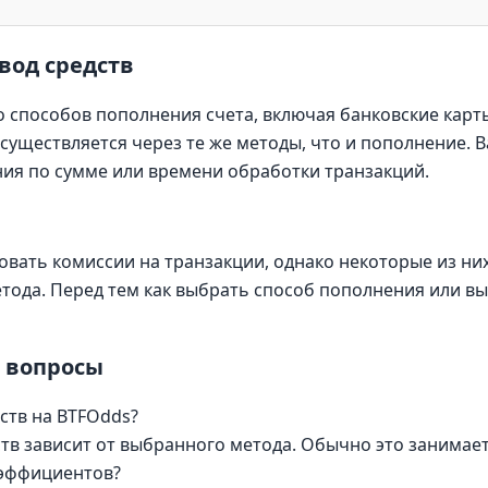
вод средств
 способов пополнения счета, включая банковские карт
осуществляется через те же методы, что и пополнение. 
ия по сумме или времени обработки транзакций.
вать комиссии на транзакции, однако некоторые из них
тода. Перед тем как выбрать способ пополнения или вы
е вопросы
ств на BTFOdds?
в зависит от выбранного метода. Обычно это занимает 
оэффициентов?