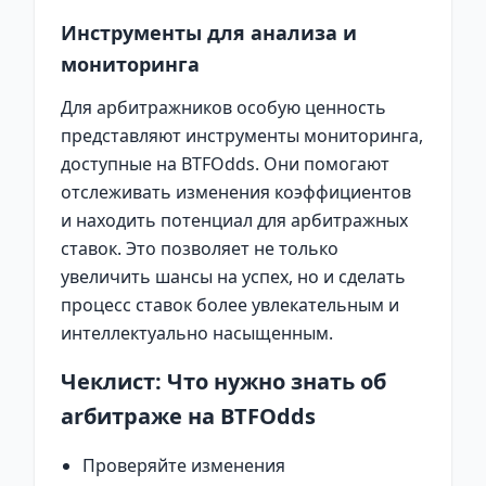
Инструменты для анализа и
мониторинга
Для арбитражников особую ценность
представляют инструменты мониторинга,
доступные на BTFOdds. Они помогают
отслеживать изменения коэффициентов
и находить потенциал для арбитражных
ставок. Это позволяет не только
увеличить шансы на успех, но и сделать
процесс ставок более увлекательным и
интеллектуально насыщенным.
Чеклист: Что нужно знать об
arбитраже на BTFOdds
Проверяйте изменения