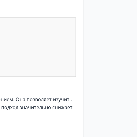
ением. Она позволяет изучить
й подход значительно снижает