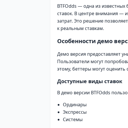
BTFOdds — одна из известных
ставок. В центре внимания — 
затрат. Это решение позволяе
к реальным ставкам.
Особенности демо вер
Демо версия предоставляет ун
Пользователи могут попробова
этому, беттеры могут оценить 
Доступные виды ставок
В демо версии BTFOdds пользов
Ординары
Экспрессы
Системы