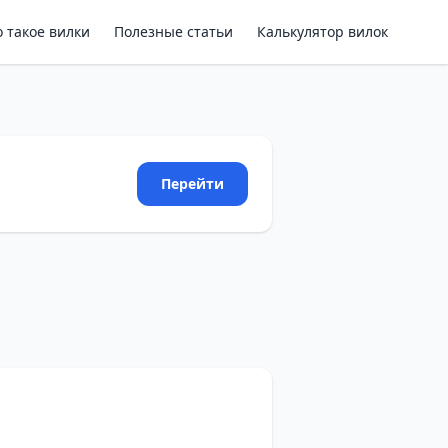
о такое вилки
Полезные статьи
Калькулятор вилок
Перейти