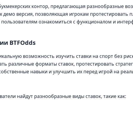
 букмекерских контор, предлагающая разнообразные во
их демо версия, позволяющая игрокам протестировать 
т пользователям ознакомиться с функционалом и интерф
сии BTFOdds
икальную возможность изучить ставки на спорт без риск
ть различные форматы ставок, протестировать стратег
собственные навыки и улучшить их перед игрой на реал
атели найдут разнообразные виды ставок, такие как: