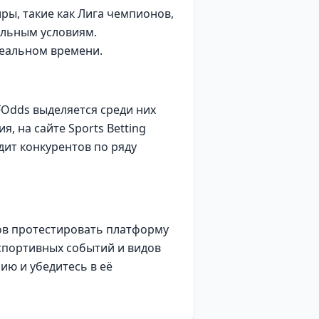
ры, такие как Лига чемпионов,
альным условиям.
реальном времени.
FOdds выделяется среди них
ия, на сайте
Sports Betting
ит конкурентов по ряду
ов протестировать платформу
 спортивных событий и видов
ию и убедитесь в её