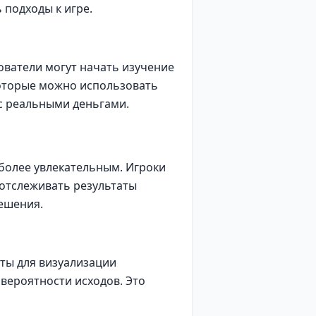
 подходы к игре.
зователи могут начать изучение
которые можно использовать
 с реальными деньгами.
 более увлекательным. Игроки
 отслеживать результаты
ешения.
ты для визуализации
вероятности исходов. Это