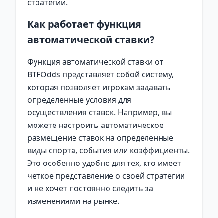
стратегии.
Как работает функция
автоматической ставки?
Функция автоматической ставки от
BTFOdds представляет собой систему,
которая позволяет игрокам задавать
определенные условия для
осуществления ставок. Например, вы
можете настроить автоматическое
размещение ставок на определенные
виды спорта, события или коэффициенты.
Это особенно удобно для тех, кто имеет
четкое представление о своей стратегии
и не хочет постоянно следить за
изменениями на рынке.