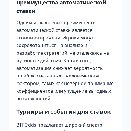
Преимущества автоматической
ставки
Одним из ключевых преимуществ
автоматической ставки является
экономия времени. Игроки могут
сосредоточиться на анализе и
разработке стратегий, не отвлекаясь на
рутинные действия. Кроме того,
автоматизация снижает вероятность
ошибок, связанных с человеческим
фактором, таких как неверное понимание
коэффициентов или упущение выгодных
возможностей.
Турниры и события для ставок
BTFOdds предлагает широкий спектр