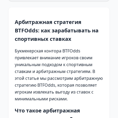
Арбитражная стратегия
BTFOdds: как зарабатывать на
спортивных ставках
Букмекерская контора BTFOdds
привлекает внимание игроков своим
уникальным подходом к спортивным
ставкам и арбитражным стратегиям. В
этой статье мы рассмотрим арбитражную
стратегию BTFOdds, которая позволяет
игрокам извлекать выгоду из ставок с
минимальными рисками.
Что такое арбитражная