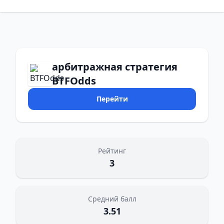
арбитражная стратегия
BTFOdds
Перейти
Рейтинг
3
Средний балл
3.51