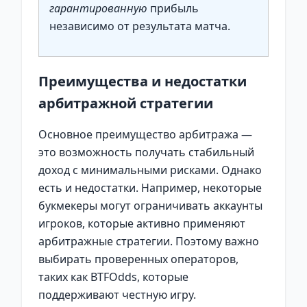
гарантированную
прибыль
независимо от результата матча.
Преимущества и недостатки
арбитражной стратегии
Основное преимущество арбитража —
это возможность получать стабильный
доход с минимальными рисками. Однако
есть и недостатки. Например, некоторые
букмекеры могут ограничивать аккаунты
игроков, которые активно применяют
арбитражные стратегии. Поэтому важно
выбирать проверенных операторов,
таких как BTFOdds, которые
поддерживают честную игру.