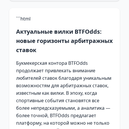
```html
Актуальные вилки BTFOdds:
новые горизонты арбитражных
ставок
Букмекерская контора BTFOdds
продолжает привлекать внимание
любителей ставок благодаря уникальным
возможностям для арбитражных ставок,
известным как вилки. В эпоху, когда
спортивные события становятся все
более непредсказуемыми, а аналитика —
более точной, BTFOdds предлагает
платформу, на которой можно не только