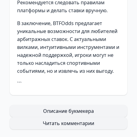
Рекомендуется следовать правилам
платформы и делать ставки вручную.
В заключение, BTFOdds предлагает
уникальные возможности для любителей
арбитражных ставок. С актуальными
вилками, интуитивными инструментами и
надежной поддержкой, игроки могут не
только насладиться спортивными
событиями, но и извлечь из них выгоду.
```
Описание букмекера
Читать комментарии